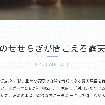
老舗
蓼科の旅館
のせせらぎが聞こえる露
OPEN AIR BATH
含鉄泉と、彩り豊かな長野の自然を満喫できる露天風呂を
呂と、森が一面に広がる内風呂、ご家族でご利用いただけ
わめき、渓流の水音が織りなすハーモニーに耳を傾けなが