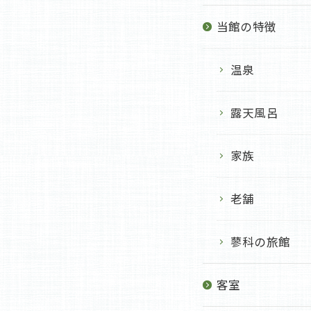
当館の特徴
温泉
露天風呂
家族
老舗
蓼科の旅館
客室