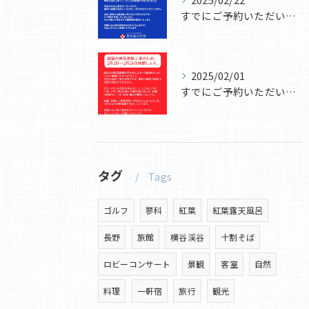
すでにご予約いただいていたお客様には大変なご迷惑と心配をおか...
2025/02/01
すでにご予約いただいていたお客様には
タグ
Tags
ゴルフ
蓼科
紅葉
紅葉露天風呂
長野
旅館
横谷渓谷
十割そば
ロビーコンサート
景観
客室
自然
料理
一軒宿
旅行
観光