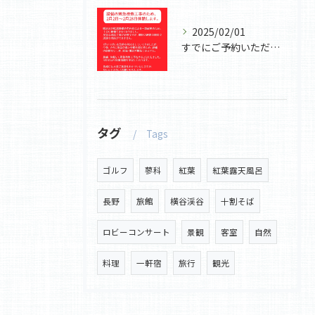
2025/02/01
すでにご予約いただいていたお客様には
タグ
Tags
ゴルフ
蓼科
紅葉
紅葉露天風呂
長野
旅館
横谷渓谷
十割そば
ロビーコンサート
景観
客室
自然
料理
一軒宿
旅行
観光