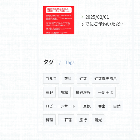
2025/02/01
すでにご予約いただいていたお客様には
タグ
Tags
ゴルフ
蓼科
紅葉
紅葉露天風呂
長野
旅館
横谷渓谷
十割そば
ロビーコンサート
景観
客室
自然
料理
一軒宿
旅行
観光