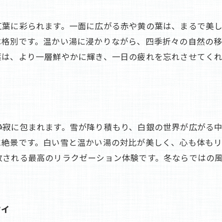
地元産の野菜や果物を使ったヘルシーメニュー
紅葉に彩られます。一面に広がる赤や黄の葉は、まるで美
旬の魚介類をふんだんに使った海の幸
は格別です。温かい湯に浸かりながら、四季折々の自然の
特産の山菜やきのこを使った季節料理
葉は、より一層鮮やかに輝き、一日の疲れを忘れさせてく
地元名産の肉料理とそのこだわり
オリジナルの創作料理で新たな味覚体験
地元のお酒と料理のペアリング
都会のストレスから解放される横谷温泉旅館の極上体験
静寂に包まれます。雪が降り積もり、白銀の世界が広がる
都会の喧騒を忘れる静けさと安らぎ
に絶景です。白い雪と温かい湯の対比が美しく、心も体も
ストレスフリーの環境で心と体をリセット
放される最高のリラクゼーション体験です。冬ならではの
デジタルデトックスプランの提供
心のリトリートプログラム
ティ
一人旅でも楽しめるリラクゼーション