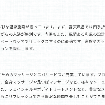
自然と一体化した温泉施設のデザイン
隠れた絶景スポットの紹介
横谷温泉旅館で忘れられない癒しの体験を
多彩な温泉施設が揃っています。まず、露天風呂では四季
思い出に残る特別な温泉体験
ながらの入浴が格別です。内湯もまた、風情ある和風の設
おもてなしの心が感じられるサービス
イベートな空間でリラックスするのに最適です。家族やカ
感動を呼ぶ季節ごとの特別イベント
ションを提供します。
一度訪れたら忘れられない風景
心からのリフレッシュを実感
再訪したくなる理由と魅力
すためのマッサージとスパサービスが充実しています。プ
に、全身マッサージや足つぼマッサージなど、様々なメニ
また、フェイシャルやボディトリートメントなど、豊富な
ともにリフレッシュできる贅沢な時間を楽しむことができま