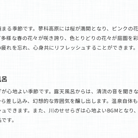
心地よいマッサージとスパサービス
リラックスできる広々とした休憩室
極まる季節です。蓼科高原には桜が満開となり、ピンクの
自然を感じるフィットネスアクティビティ
ど多様な春の花々が咲き誇り、色とりどりの花々が庭園を
特製ハーブティーで心と体をリフレッシュ
の疲れを忘れ、心身共にリフレッシュすることができます
睡眠の質を高める静かな客室
温泉と絶品料理が楽しめる横谷温泉旅館での贅沢な休日
露天風呂付き客室でのプライベートな時間
風呂
贅沢な貸切温泉でのひととき
ぎが心地よい季節です。露天風呂からは、清流の音を聞き
地元の食材を使った特別料理の堪能
から差し込み、幻想的な雰囲気を醸し出します。温泉自体
食事と温泉の相乗効果で心身のリセット
ュできます。また、川のせせらぎは心地よいBGMとなり
料理長お勧めの季節の一品
品です。
特別な記念日を祝うプラン
横谷温泉旅館で味わう地元の新鮮食材を使った絶品料理