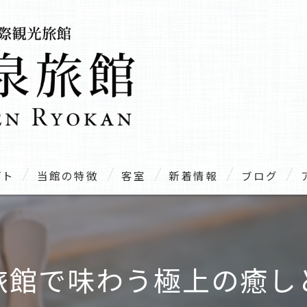
プト
当館の特徴
客室
新着情報
ブログ
温泉
露天風呂
旅館で味わう極上の癒し
家族