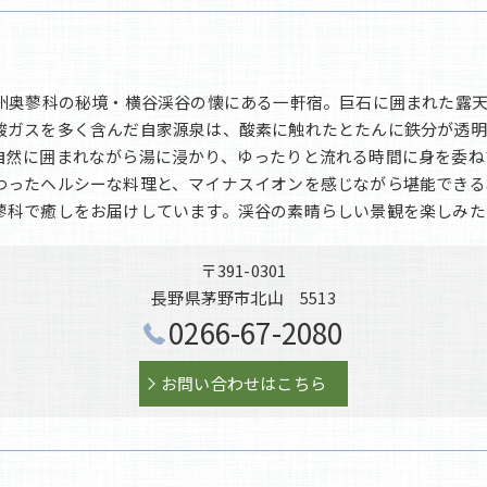
信州奥蓼科の秘境・横谷渓谷の懐にある一軒宿。巨石に囲まれた露
酸ガスを多く含んだ自家源泉は、酸素に触れたとたんに鉄分が透明
自然に囲まれながら湯に浸かり、ゆったりと流れる時間に身を委ね
わったヘルシーな料理と、マイナスイオンを感じながら堪能できる
蓼科で癒しをお届けしています。渓谷の素晴らしい景観を楽しみた
〒391-0301
長野県茅野市北山 5513
0266-67-2080
お問い合わせはこちら