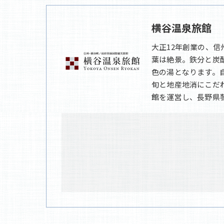
横谷温泉旅館
大正12年創業の、
葉は絶景。鉄分と炭
色の湯となります。
旬と地産地消にこだ
館を運営し、長野県