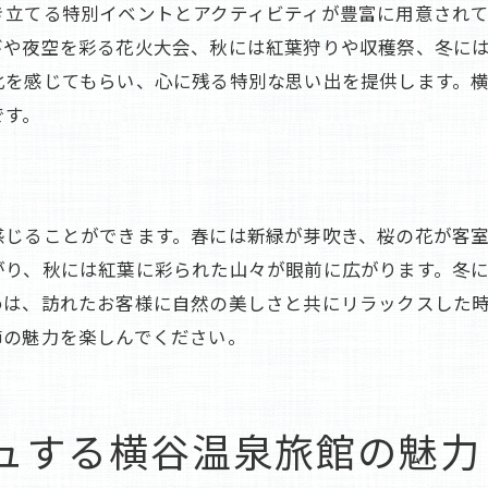
自然と一体化するマインドフルネス体験
き立てる特別イベントとアクティビティが豊富に用意され
横谷温泉旅館で過ごす静寂に包まれた癒しの時間
びや夜空を彩る花火大会、秋には紅葉狩りや収穫祭、冬に
化を感じてもらい、心に残る特別な思い出を提供します。
静かに流れる時間を楽しむ宿泊プラン
です。
自然の音を感じる静寂の空間
深呼吸して心を落ち着ける温泉浴
瞑想とヨガで心を整える
読書や趣味に没頭できるリラックスルーム
感じることができます。春には新緑が芽吹き、桜の花が客
がり、秋には紅葉に彩られた山々が眼前に広がります。冬
夜空の星を眺める露天風呂の魅力
めは、訪れたお客様に自然の美しさと共にリラックスした
風情ある景色と温泉が楽しめる横谷温泉旅館の魅力
節の魅力を楽しんでください。
四季折々の景色が楽しめる露天風呂
風情あふれる庭園とその見どころ
温泉と景色の絶妙なコラボレーション
ュする横谷温泉旅館の魅力
風景画のような景色を眺めながらの食事