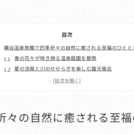
目次
横谷温泉旅館で四季折々の自然に癒される至福のひとと
春の花々が咲き誇る温泉庭園を散策
夏の涼風と川のせせらぎを楽しむ露天風呂
秋の紅葉に包まれた絶景ポイント
冬の雪景色を眺めながらの温泉浴
季節ごとの特別イベントとアクティビティ
自然の移ろいを感じる客室からの眺め
折々の自然に癒される至福
心と体をリフレッシュする横谷温泉旅館の魅力とは
癒しのための多彩な温泉施設