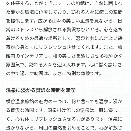
を体感することができます。この旅館は、自然に囲まれ
都会の喧騒を忘れるリトリート体験
た静かな環境に位置しており、訪れる人々に癒しの空間
心の疲れを癒す瞑想とリラクゼーション
を提供します。広がる山々の美しい風景を見ながら、日
常のストレスから解放される贅沢なひととき。心を落ち
自然の中で感じる真のリフレッシュ
着けるための最適な場所として、温泉と共に心地よい静
旅館での特別な時間の過ごし方
寂が心身ともにリフレッシュさせてくれます。また、旅
横谷温泉旅館で体験する心温まるひと時
館内のインテリアも、和の美しさを感じさせる穏やかな
温泉宿で感じる心の温もり
雰囲気で、訪れる人々を迎え入れます。心に響く静けさ
旅館スタッフとの心温まる交流
の中で過ごす時間は、まさに特別な体験です。
思い出に残る特別なひと時を演出
家族旅行に最適な温泉旅館の魅力
温泉に浸かる贅沢な時間を満喫
パートナーと過ごすロマンチックな時間
横谷温泉旅館の魅力の一つは、何と言っても温泉に浸か
心のこもったサービスで迎える特別な日
る贅沢な時間です。源泉掛け流しの温泉は、肌に優し
く、心も体もリフレッシュさせる力があります。温泉に
横谷温泉旅館で見つける静寂の中の贅沢な時間
浸かりながら、周囲の自然を眺めることで、心が解放さ
静寂を楽しむための特別な空間