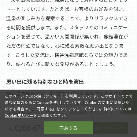
トーとしています。たとえば、お客様のお好みを伺い、
温泉の楽しみ方を提案することで、よりリラックスでき
る時間を提供します。また、スタッフとのコミュニケー
ションを通じて、温かい人間関係が築かれ、旅館滞在が
ただの宿泊ではなく、心に残る素敵な思い出となりま
す。こうした交流は、横谷温泉旅館ならではの魅力であ
り、訪れるたびに新たな発見があることでしょう。
思い出に残る特別なひと時を演出
横谷温泉旅館では、特別なひと時を演出するための様々
このページはCookie（クッキー）を利用しています。このサイトでは快
なプランが用意されています。心地よい温泉でのリラッ
適な閲覧のためにCookieを使用しています。Cookieの使用に同意いた
だける場合は、「同意する」をクリックしてください。詳細については
クスはもちろん、個々のニーズに応じたカスタマイズさ
Cookieポリシー
をご確認ください。
れた夕食メニューや、特別な装飾が施された客室が、訪
0266-67-2080
同意する
お問い合わせはこちら
れる人々の思い出に深く刻まれることでしょう。特に、