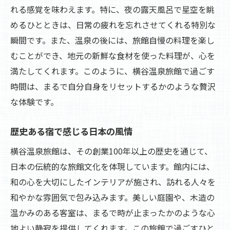
れる感覚を味わえます。特に、夜の露天風呂で星空を眺
贅沢な時間を演出する施設の魅力
めるひとときは、日常の疲れを忘れさせてくれる特別な
心を落ち着ける自然音と温泉
瞬間です。また、温泉の後には、旅館自慢の料理を楽し
プライベート空間での贅沢な寛ぎ
むことができ、地元の新鮮な食材を使った料理が、心を
贅沢なひと時を過ごすためのヒント
満たしてくれます。このように、横谷温泉旅館で過ごす
心静かに過ごす旅館でのひと時
時間は、まるで自分自身をリセットするかのような贅沢
な体験です。
心に残る旅を横谷温泉旅館で体感する
忘れられない思い出を作る旅の提案
歴史ある宿で感じる日本の風情
特別な体験を提供する多彩なプラン
横谷温泉旅館は、その創業100年以上の歴史を通じて、
横谷温泉旅館で叶える夢のような旅
日本の伝統的な旅館文化を体現しています。館内には、
心に響く感動の瞬間を求めて
和の心を大切にしたインテリアが施され、訪れる人々を
旅行後も続くポジティブな影響
和やかな雰囲気で包み込みます。美しい庭園や、木造の
心に刻まれる横谷温泉旅館の思い出
温かみのある客室は、まるで時が止まったかのような心
地よい静寂を提供してくれます。この旅館で過ごすひと