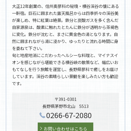
大正12年創業の、信州奥蓼科の秘境・横谷渓谷の懐にある
一軒宿。巨石に囲まれた露天風呂からは四季折々の渓谷美
が楽しめ、特に紅葉は絶景。鉄分と炭酸ガスを多く含んだ
自家源泉は、酸素に触れたとたんに鉄分が透明から茶褐色
に変化。鉄分が沈むと、まさに黄金色の湯となります。自
然に囲まれながら湯に浸かり、ゆったりと流れる時間に身
を委ねて下さい。
旬と地産地消にこだわったヘルシーな料理と、マイナスイ
オンを感じながら堪能できる横谷峡の散策など、幅広いお
もてなしを行う旅館を運営し、長野県蓼科で癒しをお届け
しています。渓谷の素晴らしい景観を楽しみたい方も歓迎
です。
〒391-0301
長野県茅野市北山 5513
0266-67-2080
お問い合わせはこちら