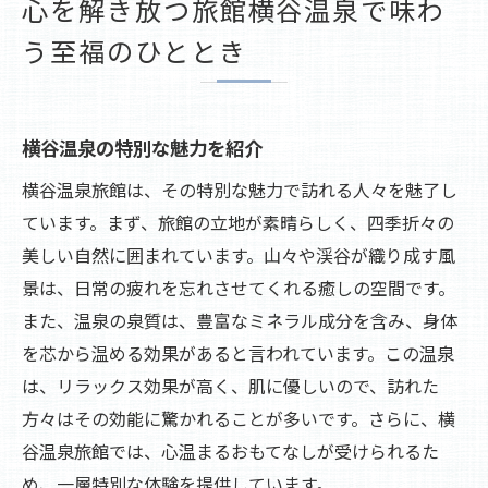
心を解き放つ旅館横谷温泉で味わ
心に残る思い出作りの旅プラン
う至福のひととき
四季折々の美景に包まれる横谷温泉旅館の魅力
春夏秋冬、それぞれの自然美を堪能
季節ごとの特別なイベントとプラン
横谷温泉の特別な魅力を紹介
美しい風景写真で見る横谷の四季
横谷温泉旅館は、その特別な魅力で訪れる人々を魅了し
自然との共生を体感する温泉ステイ
ています。まず、旅館の立地が素晴らしく、四季折々の
旅館から眺める絶景スポットを紹介
美しい自然に囲まれています。山々や渓谷が織り成す風
心に響く四季の変化を横谷で体感
景は、日常の疲れを忘れさせてくれる癒しの空間です。
旅館のおもてなしでリフレッシュ横谷温泉での
また、温泉の泉質は、豊富なミネラル成分を含み、身体
癒し体験
を芯から温める効果があると言われています。この温泉
は、リラックス効果が高く、肌に優しいので、訪れた
心地よい接客で迎える至福の時間
方々はその効能に驚かれることが多いです。さらに、横
温泉宿で体験する日本の伝統文化
谷温泉旅館では、心温まるおもてなしが受けられるた
おもてなしの心を感じる宿泊体験
め、一層特別な体験を提供しています。