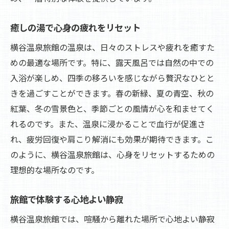
温泉と共に楽しむ地元の味覚
リピートしたくなるサービスの秘密
癒しの湯で心身の疲れをリセット
横谷温泉旅館で味わう特別なもてなし
横谷温泉旅館の温泉は、日々のストレスや疲れを癒すた
信州の旬を味わう横谷温泉旅館の贅沢な料理
めの最適な場所です。特に、露天風呂では自然の中での
地元食材を活かした季節の料理
入浴が楽しめ、四季の移ろいを感じながら贅沢なひとと
信州ならではの食文化を楽しむ
きを過ごすことができます。春の新緑、夏の青空、秋の
紅葉、冬の雪景色と、季節ごとの風情が心を和ませてく
シェフこだわりの創作料理を堪能
れるのです。また、温泉に浸かることで血行が促進さ
美味しさの秘密を探る料理インタビュー
れ、疲労回復や肩こり解消にも効果が期待できます。こ
食で味わう信州の四季と風土
のように、横谷温泉旅館は、心身をリセットするための
旅の楽しみを盛り上げる贅沢な食事
理想的な場所なのです。
非日常を求めて横谷温泉旅館で心も体もリフレ
ッシュ
旅館で体験する心地よい静寂
日常から離れた静寂の時間を満喫
横谷温泉旅館では、喧騒から離れた場所で心地よい静寂
温泉で癒される非日常の贅沢