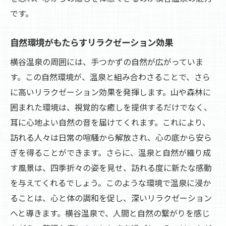
四季折々の自然美と横谷温泉
です。
自然と温泉の融合がもたらす癒し
横谷温泉で感じる季節の移り変わり
自然環境がもたらすリラクゼーション効果
自然と共存する横谷温泉の魅力
横谷温泉の周囲には、手つかずの自然が広がっていま
横谷温泉での自然体験が心に与える影響
す。この自然環境が、温泉と組み合わさることで、さら
横谷温泉の隠れた魅力心からリフレッシュする
に高いリラクゼーション効果を発揮します。山や森林に
旅へ
囲まれた環境は、視覚的な癒しを提供するだけでなく、
横谷温泉の歴史とその魅力
耳に心地よい自然の音を届けてくれます。これにより、
横谷温泉での隠れた名所を巡る
訪れる人々は日常の喧騒から解放され、心の底から安ら
ぎを得ることができます。さらに、温泉と自然が織り成
横谷温泉が提供するユニークな体験
す風景は、四季折々の姿を見せ、訪れる度に新たな感動
心をリセットする横谷温泉の効能
を与えてくれるでしょう。このような環境で温泉に浸か
横谷温泉での心身のリフレッシュ方法
ることは、心と体の調和を促し、深いリラクゼーション
横谷温泉を訪れる際のおすすめプラン
へと導きます。横谷温泉で、人間と自然の繋がりを感じ
心を解放する横谷温泉自然と共に過ごす贅沢な