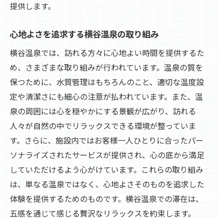
提供します。
横谷温泉で体験できる特別なサービス
自然の美しさに囲まれた横谷温泉での癒しの瞬
心地よさを追求する横谷温泉の取り組み
間
横谷温泉では、訪れる方々に心地よい時間を提供するた
横谷温泉を訪れる際に見逃せない自然の美
め、さまざまな取り組みが行われています。温泉の質を
横谷温泉の自然美が提供する癒しの時間
保つために、水質管理はもちろんのこと、適切な温度設
自然の中での温泉体験が心に与える影響
定や清潔さにも細心の注意が払われています。また、温
季節ごとに変化する横谷温泉の魅力
泉の周囲には心を穏やかにする景観が広がり、訪れる
横谷温泉での癒しの瞬間を体験する方法
人々が自然の中でリラックスできる環境が整っていま
自然と温泉が織り成す横谷温泉の魅力
す。さらに、施設内ではお客様一人ひとりに合ったパー
ソナライズされたサービスが提供され、心の底から満足
日常からの逃避横谷温泉で心身をリフレッシュ
していただけるよう心がけています。これらの取り組み
日常を離れ横谷温泉でリフレッシュする理
は、単なる温泉ではなく、心地よさそのものを追求した
由
体験を提供するためのものです。横谷温泉での滞在は、
心と体をリセットする横谷温泉の効果
五感を通じて感じる贅沢なリラックスを約束します。