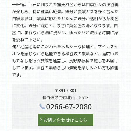
一軒宿。巨石に囲まれた露天風呂からは四季折々の渓谷美
が楽しめ、特に紅葉は絶景。鉄分と炭酸ガスを多く含んだ
自家源泉は、酸素に触れたとたんに鉄分が透明から茶褐色
に変化。鉄分が沈むと、まさに黄金色の湯となります。自
然に囲まれながら湯に浸かり、ゆったりと流れる時間に身
を委ねて下さい。
旬と地産地消にこだわったヘルシーな料理と、マイナスイ
オンを感じながら堪能できる横谷峡の散策など、幅広いお
もてなしを行う旅館を運営し、長野県蓼科で癒しをお届け
しています。渓谷の素晴らしい景観を楽しみたい方も歓迎
です。
〒391-0301
長野県茅野市北山 5513
0266-67-2080
お問い合わせはこちら