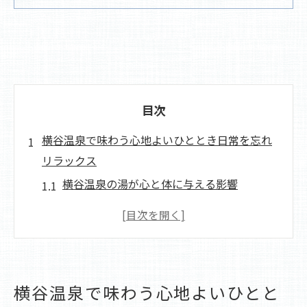
目次
横谷温泉で味わう心地よいひととき日常を忘れ
リラックス
横谷温泉の湯が心と体に与える影響
自然環境がもたらすリラクゼーション効果
横谷温泉での贅沢なリラックスタイムの作
り方
心地よさを追求する横谷温泉の取り組み
横谷温泉で味わう心地よいひとと
日常を忘れるための横谷温泉の過ごし方