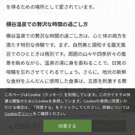
を得るための場所として愛されています。
横谷温泉での贅沢な時間の過ごし方
横谷温泉での贅沢な時間の過ごし方は、心と体の両方を
満たす特別な体験です。まず、自然美と調和する露天風
呂でのひとときは格別です。周囲の山々や四季折々の風
景を眺めながら、温泉の湯に身を委ねることで、日常の
喧騒を忘れさせてくれるでしょう。さらに、地元の新鮮
な食材をふんだんに使用した食事は、五感を刺激する贅
沢なひととき。会席料理の華やかな彩りと深い味わい
このページはCookie（クッキー）を利用しています。このサイトでは快
は、訪れる人々に感動を与えます。横谷温泉でのひとと
適な閲覧のためにCookieを使用しています。Cookieの使用に同意いた
きは、心の奥底からのリラックスと、温泉がもたらす癒
だける場合は、「同意する」をクリックしてください。詳細については
Cookieポリシー
をご確認ください。
しの力を最大限に感じさせてくれる贅沢な時間となるで
0266-67-2080
しょう。
同意する
お問い合わせはこちら