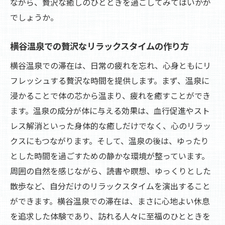
ながら、贅沢な癒しのひとときを過ごしてみてはいかが
時間
でしょうか。
横谷温泉での心解放の瞬間を体験する
自然と温泉が織り成す贅沢なひととき
横谷温泉での贅沢なリラックスタイムの作り方
自分自身を見つめ直す横谷温泉の魅力
横谷温泉での滞在は、日常の疲れを忘れ、心身ともにリ
心を解放するための横谷温泉の工夫
フレッシュする贅沢な時間を提供します。まず、温泉に
浸かることで体の芯から温まり、疲れを癒すことができ
横谷温泉での贅沢な時間の過ごし方
ます。温泉の成分が体に与える効果は、血行促進やスト
自然と調和する横谷温泉の体験談
レス解消といった身体的な癒しだけでなく、心のリラッ
横谷温泉で特別なひとときを贅沢に過ごす方法
クスにもつながります。そして、温泉の後は、ゆったり
横谷温泉で頂く贅沢な温泉旅のススメ
とした時間を過ごすための静かな環境が整っています。
特別な日を横谷温泉で過ごす理由
周囲の自然を感じながら、読書や瞑想、ゆっくりとした
横谷温泉での贅沢なひとときの過ごし方
散歩など、自分だけのリラックスタイムを演出すること
横谷温泉での思い出作りのヒント
ができます。横谷温泉での滞在は、まさに心地よい休息
を追求した体験であり、訪れる人々に至福のひとときを
特別なひとときを横谷温泉で計画する