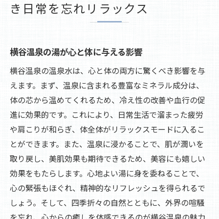
き日常を忘れリラックス
横谷温泉のロケーションが与える静寂
予約前に知るべき横谷温泉の魅力心と体に安ら
ぎを
横谷温泉の湯が心と体に与える影響
予約前に知っておくべき横谷温泉の基本情
横谷温泉の温泉水は、心と体の両方に驚くべき影響を与
報
えます。まず、温泉に含まれる豊富なミネラル成分は、
横谷温泉の独自の魅力とは？
体の芯から温めてくれるため、冷え性の改善や血行の促
心と体を癒す横谷温泉の秘密
進に効果的です。これにより、日常生活で溜まった疲労
横谷温泉でのホスピタリティ体験
や肩こりが和らぎ、体全体がリラックスモードに入るこ
温泉予約前に知っておくべきポイント
とができます。また、温泉に浸かることで、肌が潤いを
横谷温泉で得られるリフレッシュのメカニ
取り戻し、美肌効果も期待できるため、美容にも嬉しい
ズム
効果をもたらします。心地よい湯に身を委ねることで、
自然に囲まれた横谷温泉で癒しの時間を過ごす
心の緊張もほぐれ、精神的なリフレッシュを得られるで
しょう。そして、四季折々の自然とともに、外界の喧騒
横谷温泉を囲む自然環境の特徴
を忘れ、心からの癒しを体感できるのが横谷温泉の魅力