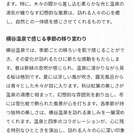
ます。特に、木々の間から差し込む柔らかな光と温泉の
湯気が織りなす幻想的な風景は、訪れる人々の心を癒
し、自然との一体感を感じさせてくれるものです。
横谷温泉で感じる季節の移り変わり
横谷温泉では、季節ごとの移ろいを肌で感じることがで
き、その変化が訪れるたびに新たな感動をもたらしま
す。春は新緑の息吹が感じられ、温泉に浸かりながら見
る桜は格別です。夏には涼しい風が吹き、露天風呂から
は青々とした木々が目に入ります。秋は紅葉の美しさが
温泉の湯煙と相まって、幻想的な雰囲気を創り出し、冬
には雪化粧で飾られた風景が心を打ちます。各季節が持
つ独特の美しさは、横谷温泉を訪れる楽しみを一層深め
てくれます。温泉と四季のコラボレーションが、心に残
る特別なひとときを演出し、訪れる人々の心に深い印象