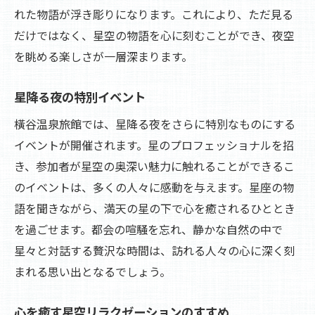
星空に導かれる夜のアクティビティ
れた物語が浮き彫りになります。これにより、ただ見る
心に残る星空との出会い方
だけではなく、星空の物語を心に刻むことができ、夜空
特別な夜に星空がもたらす感動
を眺める楽しさが一層深まります。
橫谷温泉旅館で味わう自然と星空のハーモニー
星降る夜の特別イベント
旅館が誇る自然の魅力と星空の調和
橫谷温泉旅館では、星降る夜をさらに特別なものにする
星空と自然が織りなす風景の美しさ
イベントが開催されます。星のプロフェッショナルを招
自然の中で感じる星空の感動
き、参加者が星空の奥深い魅力に触れることができるこ
星空と自然が育む心の平和
のイベントは、多くの人々に感動を与えます。星座の物
星空と自然に包まれた贅沢なひととき
語を聞きながら、満天の星の下で心を癒されるひととき
自然と星空がもたらす心の響き
を過ごせます。都会の喧騒を忘れ、静かな自然の中で
星々と対話する贅沢な時間は、訪れる人々の心に深く刻
まれる思い出となるでしょう。
心を癒す星空リラクゼーションのすすめ