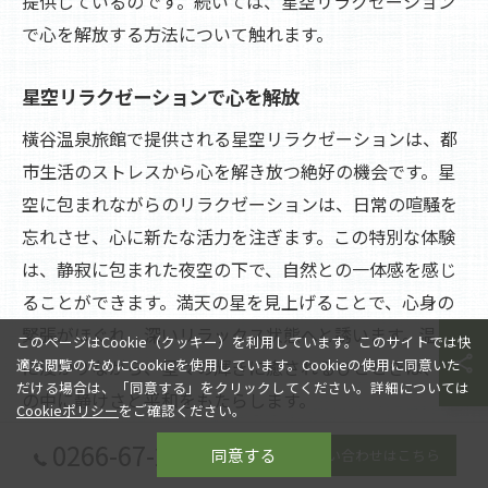
提供しているのです。続いては、星空リラクゼーション
で心を解放する方法について触れます。
星空リラクゼーションで心を解放
橫谷温泉旅館で提供される星空リラクゼーションは、都
市生活のストレスから心を解き放つ絶好の機会です。星
空に包まれながらのリラクゼーションは、日常の喧騒を
忘れさせ、心に新たな活力を注ぎます。この特別な体験
は、静寂に包まれた夜空の下で、自然との一体感を感じ
ることができます。満天の星を見上げることで、心身の
緊張がほぐれ、深いリラックス状態へと誘います。温泉
このページはCookie（クッキー）を利用しています。このサイトでは快
に浸かりながら、星々の輝きに癒されるひとときは、心
適な閲覧のためにCookieを使用しています。Cookieの使用に同意いた
だける場合は、「同意する」をクリックしてください。詳細については
の中に静けさと平和をもたらします。
Cookieポリシー
をご確認ください。
0266-67-2080
同意する
お問い合わせはこちら
ストレスを解消するリフレッシュ方法