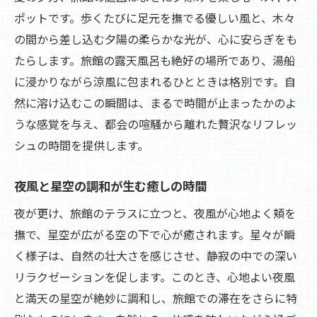
ポットです。歩くたびに足元を撫でる優しい風と、木々
の間から差し込む夕陽の柔らかな光が、心に安らぎをも
たらします。旅館の露天風呂も絶好の場所であり、湯船
に浸かりながら涼風に包まれるひとときは格別です。自
然に溶け込むこの瞬間は、まるで時間が止まったかのよ
うな感覚を与え、都会の喧騒から離れた贅沢なリフレッ
シュの時間を提供します。
夜風と星空の調和が生む癒しの時間
夜が更け、旅館のテラスに立つと、夜風が心地よく頬を
撫で、星空が広がる空の下で心が癒されます。星々が瞬
く様子は、自然の壮大さを感じさせ、静寂の中での深い
リラクゼーションを促します。このとき、心地よい夜風
と満天の星空が絶妙に調和し、旅館での滞在をさらに特