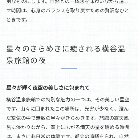
別なものにします。自然との一体感を味わいながら過ご
す時間は、心身のバランスを取り戻すための贅沢なひと
ときです。
星々のきらめきに癒される橫谷温
泉旅館の夜
星々が輝く夜空の美しさに包まれて
橫谷温泉旅館での特別な魅力の一つは、その美しい星空
です。山々に囲まれたこの場所は、光害が少なく、澄ん
だ空気の中で無数の星々がきらめきます。旅館の露天風
呂に浸かりながら、頭上に広がる満天の星を眺める時間
は、まさに非日常の体験です。都会の喧騒を忘れ、自然