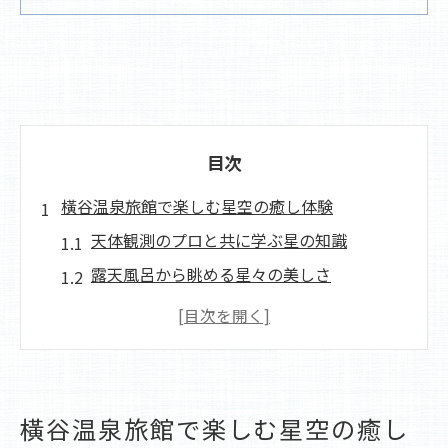
目次
橫谷温泉旅館で楽しむ星空の癒し体験
天体観測のプロと共に学ぶ星の知識
露天風呂から眺める星々の美しさ
星空と共に楽しむ地元食材を使った料理
夜空を彩る星座とその物語
星降る夜の特別イベント
心を癒す星空リラクゼーションのすすめ
橫谷温泉旅館で楽しむ星空の癒し
都会の喧騒を忘れる天空の旅館でのひととき