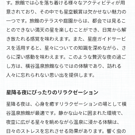
す。旅館では心を落ち着ける様々なアクティビティが用
意されており、その中でも星空観賞は欠かせない魅力の
一つです。旅館のテラスや庭園からは、都会では見るこ
とのできない満天の星を楽しむことができ、日常から解
き放たれる感覚を味わえます。また、星座ガイドサービ
スを活用すると、星々についての知識を深めながら、さ
らに深い感動を味わえます。このような贅沢な夜の過ご
し方は、橫谷温泉旅館ならではの体験であり、訪れる
人々に忘れられない思い出を提供します。
星降る夜にぴったりのリラクゼーション
星降る夜は、心身を癒すリラクゼーションの場として橫
谷温泉旅館が最適です。静かな山々に囲まれた環境で、
夜空に広がる星々を眺めながら温泉に浸かる体験は、
日々のストレスを忘れさせる効果があります。響く虫の