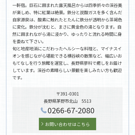
一軒宿。巨石に囲まれた露天風呂からは四季折々の渓谷美
が楽しめ、特に紅葉は絶景。鉄分と炭酸ガスを多く含んだ
自家源泉は、酸素に触れたとたんに鉄分が透明から茶褐色
に変化。鉄分が沈むと、まさに黄金色の湯となります。自
然に囲まれながら湯に浸かり、ゆったりと流れる時間に身
を委ねて下さい。
旬と地産地消にこだわったヘルシーな料理と、マイナスイ
オンを感じながら堪能できる横谷峡の散策など、幅広いお
もてなしを行う旅館を運営し、長野県蓼科で癒しをお届け
しています。渓谷の素晴らしい景観を楽しみたい方も歓迎
です。
〒391-0301
長野県茅野市北山 5513
0266-67-2080
お問い合わせはこちら