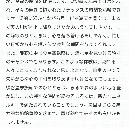
が、至福の時間を提供します。貸切露天風呂で日常を忘
れ、星々の輝きに抱かれたリラックスの時間を満喫でき
ます。湯船に浸かりながら見上げる満天の星空は、まる
で天の川が地上に降りてきたかのような美しさです。こ
の静寂のひとときは、心を落ち着けるだけでなく、忙し
い日常から心を解き放つ特別な瞬間を与えてくれます。
また、静寂の中での星空観察は、流れ星を見つける絶好
のチャンスでもあります。このような体験は、訪れる
人々にとって忘れられない思い出となり、日常の中で見
失いがちな心の平和を取り戻す手助けとなるでしょう。
橫谷温泉旅館でのひとときは、まるで夢のように心を豊
かにし、この特別な時間が終わるころには、新たなエネ
ルギーで満たされていることでしょう。次回はさらに魅
力的な旅館体験を求めて、再び訪れてみるのも良いかも
しれません。