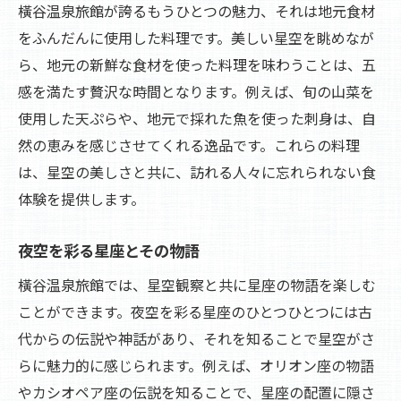
橫谷温泉旅館が誇るもうひとつの魅力、それは地元食材
星空がもたらす心の安らぎ
をふんだんに使用した料理です。美しい星空を眺めなが
星々の輝きに心を委ねる特別なひととき
ら、地元の新鮮な食材を使った料理を味わうことは、五
心身をリフレッシュする橫谷温泉旅館の秘密
感を満たす贅沢な時間となります。例えば、旬の山菜を
旅館が提供するリフレッシュプログラム
使用した天ぷらや、地元で採れた魚を使った刺身は、自
心身を癒す温泉の効能
然の恵みを感じさせてくれる逸品です。これらの料理
星空リラクゼーションで心を解放
は、星空の美しさと共に、訪れる人々に忘れられない食
ストレスを解消するリフレッシュ方法
体験を提供します。
旅館で体験する新たなリラックス習慣
夜空を彩る星座とその物語
静寂と星空がもたらす心身の回復
橫谷温泉旅館では、星空観察と共に星座の物語を楽しむ
満天の星を眺める橫谷温泉旅館での特別な夜
ことができます。夜空を彩る星座のひとつひとつには古
星空観賞を楽しむためのポイント
代からの伝説や神話があり、それを知ることで星空がさ
星空下で特別なディナーを楽しむ
らに魅力的に感じられます。例えば、オリオン座の物語
満天の星に包まれる露天風呂体験
やカシオペア座の伝説を知ることで、星座の配置に隠さ