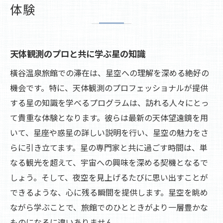
体験
旅館へのアクセスと都会からの脱出
自然に囲まれた静寂の魅力
喧騒を忘れさせる旅館の静けさ
天体観測のプロと共に学ぶ星の知識
心を落ち着ける旅館での過ごし方
橫谷温泉旅館での滞在は、星空への理解を深める絶好の
体験型アクティビティで非日常を味わう
機会です。特に、天体観測のプロフェッショナルが提供
星空と共に過ごす静かなひととき
する星の知識を学べるプログラムは、訪れる人々にとっ
自然と一体になる橫谷温泉旅館での贅沢な時間
て貴重な体験となります。彼らは最新の天体望遠鏡を用
いて、星座や惑星の詳しい説明を行い、星空の魅力をさ
自然と調和した建築が魅せる旅館
らに引き立てます。星の専門家と共に過ごす時間は、単
自然素材を活かしたインテリアのこだわり
なる観光を超えて、宇宙への興味を深める契機となるで
自然の音に包まれるリラックスタイム
しょう。そして、夜空を見上げるたびに思い出すことが
自然を感じるアクティビティの紹介
できるような、心に残る瞬間を提供します。星空を眺め
地元の自然を活かした料理体験
ながら学ぶことで、旅館でのひとときがより一層豊かな
自然の中での贅沢なプライベート時間
ものになるに違いありません。