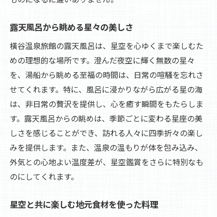
橫谷温泉旅館で過ごす静寂の夜風と星空の魅力
露天風呂から眺める星々の美しさ
星空観賞に適した静かな環境とは
心地よい夜風が運ぶ香りと涼しさ
橫谷温泉旅館の露天風呂は、星空を心ゆくまで楽しむた
めの理想的な場所です。澄んだ夜空に輝く無数の星々
夜の静寂がもたらすリラックス効果
を、湯船から眺める至福の時間は、日常の喧騒を忘れさ
星空と共に訪れる夜の静けさ
せてくれます。特に、風呂に浸かりながら広がる星の海
夕涼みを楽しむ旅館のベストスポット
は、非日常の贅沢を提供し、心を癒す瞬間をもたらしま
夜風と星空の調和が生む癒しの時間
す。露天風呂からの眺めは、季節ごとに変わる星座の美
星々のきらめきに癒される橫谷温泉旅館の夜
しさを感じることができ、訪れる人々に四季折々の楽し
星々が輝く夜空の美しさに包まれて
みを提供します。また、温泉の温もりが体を包み込み、
心を癒す星空観賞プランの提案
外気との心地よい温度差が、星空鑑賞をさらに特別なも
のにしてくれます。
星空に導かれる橫谷温泉旅館での夜の過ご
し方
星空と共に楽しむ地元食材を使った料理
星降る夜にぴったりのリラクゼーション