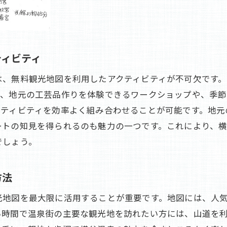
観光地図が案内する横谷温泉の季節体験
地図を使って横谷温泉で季節の美を発見
無料観光地図が導く横谷温泉の秘められた魅力
ティビティ
地図が教える横谷温泉の秘境スポット
観光地図で出会う横谷温泉の隠れた魅力
は、無料観光地図を利用したアクティビティが不可欠です
ば、地元の工芸品作りを体験できるワークショップや、季
無料地図で巡る横谷温泉の知られざる一面
クティビティを効率よく組み合わせることが可能です。地元
地図を手に横谷温泉の隠れた名所探訪
ートの知見を得られるのも魅力の一つです。これにより、
観光地図が案内する横谷温泉の秘められた魅力
でしょう。
横谷温泉の未知の魅力を地図で発見
方法
光地図を最大限に活用することが重要です。地図には、人
い時間で温泉街の主要な観光地を訪れたい方には、山道を