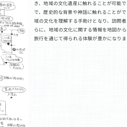
観光地図と共に体感する横谷温泉の文化
き、地域の文化遺産に触れることが可能で
無料の観光地図で横谷温泉の新たな一面を発見
で、歴史的な背景や神話に触れることがで
域の文化を理解する手助けとなり、訪問者
観光地図を通じて横谷温泉の秘境を探す
らに、地域の文化に関する情報を地図から
地図で見つける横谷温泉の新スポット
旅行を通じて得られる体験が豊かになりま
無料地図で開拓する横谷温泉の新しい魅力
観光地図で体験する横谷温泉の新名所
地図が導く横谷温泉の新発見
観光地図で巡る横谷温泉の新たな旅
観光地図と共に横谷温泉で季節の変化を楽しむ
季節ごとの横谷温泉を地図で楽しむ秘訣
観光地図で感じる横谷温泉の自然の移ろい
地図と共に巡る横谷温泉の季節イベント
横谷温泉の四季を地図で満喫する方法