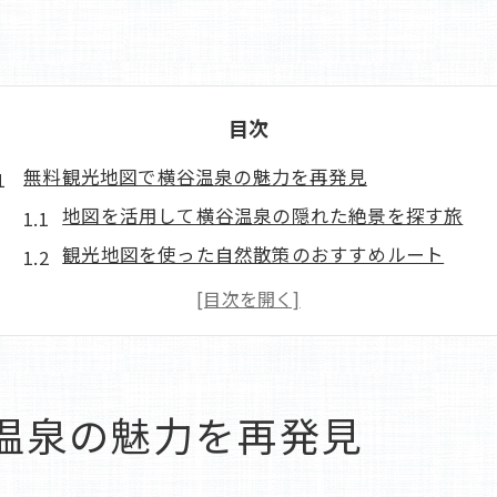
目次
無料観光地図で横谷温泉の魅力を再発見
地図を活用して横谷温泉の隠れた絶景を探す旅
観光地図を使った自然散策のおすすめルート
歴史と文化を巡る横谷温泉地図探訪
無料観光地図で楽しむ横谷温泉のアクティビティ
横谷温泉の名所を地図で効率良く回る方法
観光地図が案内する横谷温泉の四季
温泉の魅力を再発見
四季折々の横谷温泉を観光地図で満喫する旅
春の桜を巡る無料観光地図ウォーク