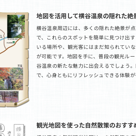
夏の涼を求める横谷温泉の散策スポット
地図を活用して横谷温泉の隠れた絶
秋の紅葉を楽しむ横谷温泉地図の活用法
横谷温泉周辺には、多くの隠れた絶景が点
冬の雪景色を楽しむ横谷温泉観光地図ルート
で、これらのスポットを簡単に見つけ出す
季節ごとの景色を楽しむ横谷温泉の魅力
いる場所や、観光客にはまだ知られていな
観光地図で巡る横谷温泉の自然体験
が可能です。地図を手に、普段の観光ルー
観光地図を使って横谷温泉での特別な体験をデザイン
谷温泉の新たな魅力に出会えるでしょう。
観光地図を活用した横谷温泉の歴史散策
で、心身ともにリフレッシュできる体験が
地図で巡る横谷温泉のグルメスポット
観光地図で楽しむ地元イベントと体験プログラム
横谷温泉の文化体験を地図でプランニング
無料観光地図による横谷温泉の特別な一日
観光地図を使った自然散策のおすす
地図が導く横谷温泉の隠れた魅力
横谷温泉の絶景を無料観光地図で巡る旅の提案