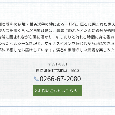
信州奥蓼科の秘境・横谷渓谷の懐にある一軒宿。巨石に囲まれた露
酸ガスを多く含んだ自家源泉は、酸素に触れたとたんに鉄分が透明
自然に囲まれながら湯に浸かり、ゆったりと流れる時間に身を委ね
わったヘルシーな料理と、マイナスイオンを感じながら堪能できる
蓼科で癒しをお届けしています。渓谷の素晴らしい景観を楽しみた
〒391-0301
長野県茅野市北山 5513
0266-67-2080
お問い合わせはこちら