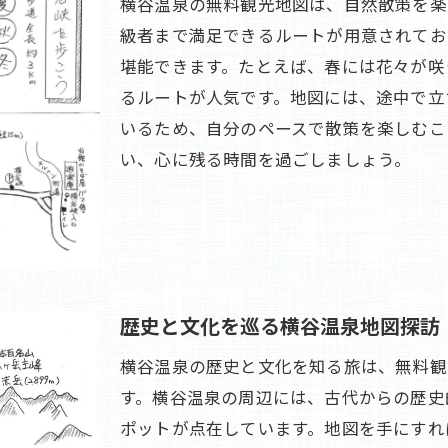
横谷温泉の無料観光地図は、自然散策を楽
絶景ポイントを地図でピックアップ
級者まで満足できるルートが用意されてお
堪能できます。たとえば、春には花々が咲
観光地図が案内する横谷温泉のビュースポット
るルートが人気です。地図には、途中で立
無料観光地図で巡る横谷温泉の絶景ルート
いるため、自分のペースで散策を楽しむこ
地図を片手に楽しむ横谷温泉の自然美
い、心に残る時間を過ごしましょう。
観光地図で体験する横谷温泉のダイナミックな景
横谷温泉の絶景を地図で巡る旅の魅力
地元の文化を観光地図で体感横谷温泉のすすめ
文化遺産を地図で訪ねる横谷温泉巡り
観光地図で楽しむ横谷温泉の伝統工芸体験
歴史と文化を巡る横谷温泉地図探訪
地図を活用した横谷温泉の文化イベント参加法
横谷温泉の歴史と文化を知る旅は、無料観
無料観光地図で巡る横谷温泉の地元の魅力
す。横谷温泉の周辺には、古代からの歴史
横谷温泉の文化を地図で深く知る旅
ポットが点在しています。地図を手にすれ