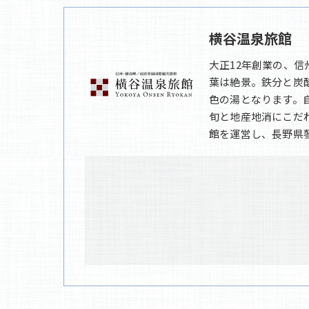
横谷温泉旅館
大正12年創業の、
葉は絶景。鉄分と炭
色の湯となります。
旬と地産地消にこだ
館を運営し、長野県