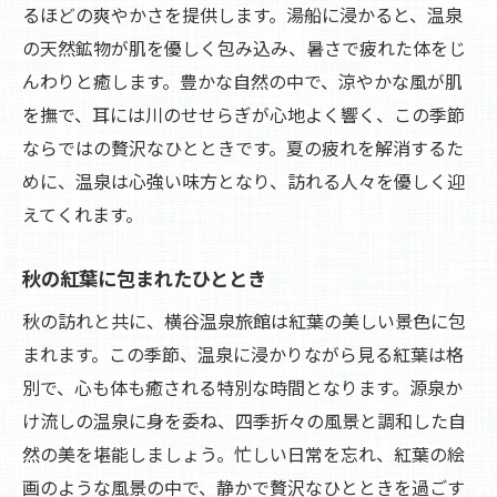
るほどの爽やかさを提供します。湯船に浸かると、温泉
の天然鉱物が肌を優しく包み込み、暑さで疲れた体をじ
んわりと癒します。豊かな自然の中で、涼やかな風が肌
を撫で、耳には川のせせらぎが心地よく響く、この季節
ならではの贅沢なひとときです。夏の疲れを解消するた
めに、温泉は心強い味方となり、訪れる人々を優しく迎
えてくれます。
秋の紅葉に包まれたひととき
秋の訪れと共に、横谷温泉旅館は紅葉の美しい景色に包
まれます。この季節、温泉に浸かりながら見る紅葉は格
別で、心も体も癒される特別な時間となります。源泉か
け流しの温泉に身を委ね、四季折々の風景と調和した自
然の美を堪能しましょう。忙しい日常を忘れ、紅葉の絵
画のような風景の中で、静かで贅沢なひとときを過ごす