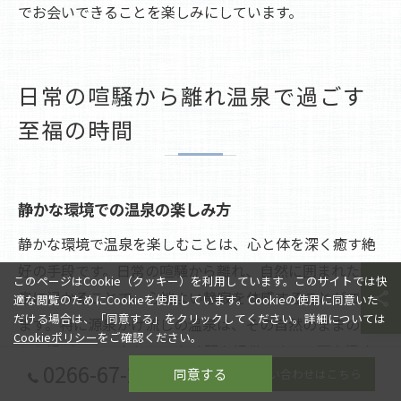
でお会いできることを楽しみにしています。
日常の喧騒から離れ温泉で過ごす
至福の時間
静かな環境での温泉の楽しみ方
静かな環境で温泉を楽しむことは、心と体を深く癒す絶
好の手段です。日常の喧騒から離れ、自然に囲まれた温
このページはCookie（クッキー）を利用しています。このサイトでは快
泉に浸かることで、心地よい静寂を体感することができ
適な閲覧のためにCookieを使用しています。Cookieの使用に同意いた
だける場合は、「同意する」をクリックしてください。詳細については
ます。特に源泉かけ流しの温泉は、その自然のままの豊
Cookieポリシー
をご確認ください。
かな湯が、ゆったりとした時間を提供します。耳を澄ま
0266-67-2080
同意する
お問い合わせはこちら
せば、風が木々を揺らす音や、小鳥のさえずりが心を和