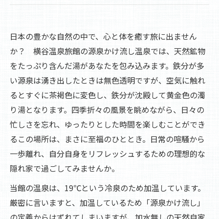
日本の豊かな自然の中で、心と体を癒す旅に出ません
か？ 横谷温泉旅館の源泉かけ流し温泉では、天然鉱物
をたっぷり含んだ湯があなたを包み込みます。鉄分が多
い源泉は湧き出したときは無色透明ですが、空気に触れ
るとすぐに茶褐色に変色し、鉄分が沈殿して黄金色の濁
り湯となります。四季折々の風景を眺めながら、日々の
忙しさを忘れ、ゆったりとした時間を楽しむことができ
るこの場所は、まさに至福のひととき。日常の喧騒から
一歩離れ、自分自身をリフレッシュするための理想的な
隠れ家で過ごしてみませんか。
当館の温泉は、19℃という冷泉のため加温しています。
厳密に言いますと、加温しているため「源泉かけ流し」
の定義からはずれてしまいますが、加水無しの天然自家