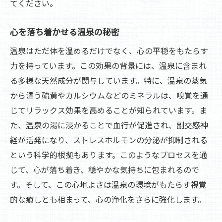
てください。
春夏秋冬の温泉の楽しみ方
四季の変化を楽しむ温泉
心を落ち着かせる温泉の秘密
自然と温泉がもたらす癒し
温泉はただ体を温めるだけでなく、心の平穏をもたらす
各季節の風景と温泉の妙
力を持っています。この効果の背景には、温泉に含まれ
温泉で感じる四季の贅沢
る多様な天然成分が関与しています。特に、温泉の蒸気
温泉の魅力を堪能する理想的な隠れ家体験
から漂う硫黄やカルシウムなどのミネラルは、嗅覚を通
じてリラックス効果を高めることが知られています。ま
温泉がもたらす隠れ家的魅力
た、温泉の湯に浸かることで血行が促進され、副交感神
癒しの隠れ家を探る
経が活発になり、ストレスホルモンの分泌が抑制される
自分だけの隠れ家体験
という科学的根拠もあります。このようなプロセスを通
温泉で過ごす特別な時間
じて、心が落ち着き、穏やかな気持ちに包まれるので
隠れ家の温泉で心を癒す
す。そして、この心地よさは温泉の環境がもたらす視覚
温泉でのパーソナルスペース
的な癒しとも相まって、心の浄化をさらに強化します。