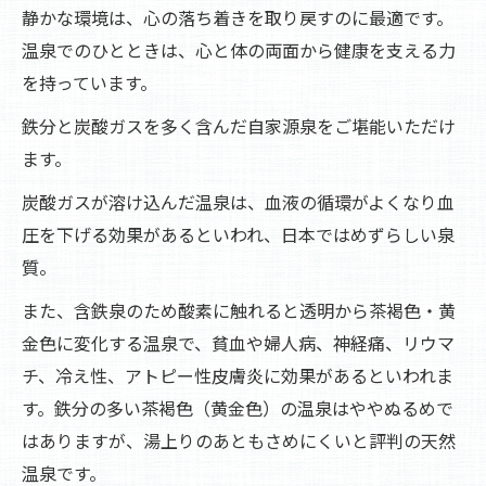
静かな環境は、心の落ち着きを取り戻すのに最適です。
豊かな自然に溶け込むひととき
温泉でのひとときは、心と体の両面から健康を支える力
心身をリセットする環境
を持っています。
自然の音と温泉での癒し
鉄分と炭酸ガスを多く含んだ自家源泉をご堪能いただけ
天然鉱物たっぷりの温泉で心身をリフレッシュ
ます。
天然鉱物がもたらす健康効果
炭酸ガスが溶け込んだ温泉は、血液の循環がよくなり血
肌を滑らかにする温泉成分
圧を下げる効果があるといわれ、日本ではめずらしい泉
リフレッシュのための温泉の力
質。
温泉利用で得られる美容効果
また、含鉄泉のため酸素に触れると透明から茶褐色・黄
疲れた体に活力を与える温泉
金色に変化する温泉で、貧血や婦人病、神経痛、リウマ
心と体をリセットする方法
チ、冷え性、アトピー性皮膚炎に効果があるといわれま
日常の喧騒から離れ温泉で過ごす至福の時間
す。鉄分の多い茶褐色（黄金色）の温泉はややぬるめで
静かな環境での温泉の楽しみ方
はありますが、湯上りのあともさめにくいと評判の天然
温泉です。
心の安らぎを見つける場所