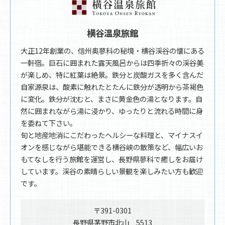
横谷温泉旅館
大正12年創業の、信州奥蓼科の秘境・横谷渓谷の懐にある
一軒宿。巨石に囲まれた露天風呂からは四季折々の渓谷美
が楽しめ、特に紅葉は絶景。鉄分と炭酸ガスを多く含んだ
自家源泉は、酸素に触れたとたんに鉄分が透明から茶褐色
に変化。鉄分が沈むと、まさに黄金色の湯となります。自
然に囲まれながら湯に浸かり、ゆったりと流れる時間に身
を委ねて下さい。
旬と地産地消にこだわったヘルシーな料理と、マイナスイ
オンを感じながら堪能できる横谷峡の散策など、幅広いお
もてなしを行う旅館を運営し、長野県蓼科で癒しをお届け
しています。渓谷の素晴らしい景観を楽しみたい方も歓迎
です。
〒391-0301
長野県茅野市北山 5513