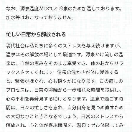
日常を忘れるための温泉時間
なお、源泉温度が18℃と冷泉のため加温しております。
加水等はおこなっておりません。
温泉での過ごし方とその効果
自分のための贅沢な時間
忙しい日常から解放される
身体と心のリトリート
現代社会は私たちに多くのストレスを与え続けますが、
横谷温泉旅館の源泉かけ流しがもたらす癒し
温泉はその解放の場として最適です。源泉かけ流しの温
旅館の温泉の魅力
泉は、自然の恵みをそのまま享受でき、体の芯からリラ
心を癒す源泉かけ流しの秘密
ックスさせてくれます。温泉の温かさが体に浸透する
訪れる人々を魅了する理由
と、緊張がほぐれ、心も穏やかになります。この癒しの
温泉がもたらす特別な体験
プロセスは、日常の喧騒から一歩離れた時間を提供し、
横谷温泉旅館で過ごす一日
心の平和を再発見する助けとなります。温泉で過ごす時
間は、日々の忙しさを忘れ、自分自身を見つめ直すため
温泉で感じる贅沢なひととき
の大切なひとときとなるでしょう。日常のストレスから
四季の風景と温泉が織り成す特別なひととき
解放され、心と体が喜ぶ瞬間を、温泉でぜひ体験してみ
風景と温泉の共演