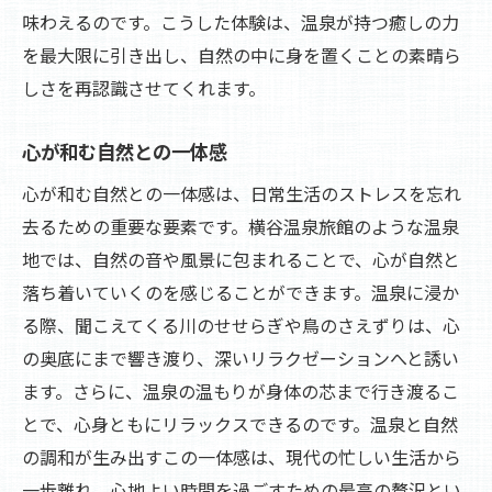
味わえるのです。こうした体験は、温泉が持つ癒しの力
を最大限に引き出し、自然の中に身を置くことの素晴ら
しさを再認識させてくれます。
心が和む自然との一体感
心が和む自然との一体感は、日常生活のストレスを忘れ
去るための重要な要素です。横谷温泉旅館のような温泉
地では、自然の音や風景に包まれることで、心が自然と
落ち着いていくのを感じることができます。温泉に浸か
る際、聞こえてくる川のせせらぎや鳥のさえずりは、心
の奥底にまで響き渡り、深いリラクゼーションへと誘い
ます。さらに、温泉の温もりが身体の芯まで行き渡るこ
とで、心身ともにリラックスできるのです。温泉と自然
の調和が生み出すこの一体感は、現代の忙しい生活から
一歩離れ、心地よい時間を過ごすための最高の贅沢とい