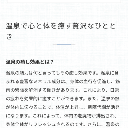
体の芯から温まる喜び
温泉でのリラックスの科学
心と体を満たす温泉の力
温泉で心と体を癒す贅沢なひとと
源泉かけ流し温泉と四季の美しさを味わう
き
四季折々の風景と温泉の調和
源泉かけ流し温泉の特別感
春の新緑と温泉を楽しむ
温泉の癒し効果とは？
夏の清涼感あふれる入浴体験
温泉の魅力は何と言ってもその癒し効果です。温泉に含
秋の紅葉に包まれたひととき
まれる豊富なミネラル成分は、身体の血行を促進し、筋
雪景色の中で温泉に浸る冬
肉の緊張を解消する働きがあります。これにより、日常
自然に囲まれた温泉旅館で究極のリラックス
の疲れを効果的に癒すことができます。また、温泉の熱
が体内に伝わることで、体温が上昇し、新陳代謝が活発
自然の中での温泉の魅力
になります。これによって、体内の老廃物が排出され、
心が和む自然との一体感
身体全体がリフレッシュされるのです。さらに、温泉の
温泉と自然のシンフォニー