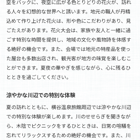
空をバックに、夜空に広がる色とりどりの花火が、訪れ
る人々を幻想的な世界へと誘います。地元の職人が丹精
込めて作り上げた花火は、形や色にこだわりがあり、見
ごたえがあります。花火大会は、家族や友人と一緒に過
ごす特別な時間を提供し、地域の文化や風物詩を体感す
る絶好の機会です。また、会場では地元の特産品を使っ
た屋台も多数出店され、観光客が地方の味覚を楽しむこ
とができます。夏夜の華やぎを感じながら、心に残るひ
とときを過ごしてください。
涼やかな川辺での特別な体験
夏の訪れとともに、横谷温泉旅館周辺では涼やかな川辺
での特別な体験が楽しめます。川のせせらぎを聞きなが
ら、木陰でピクニックをするひとときは、日常の喧騒を
忘れてリラックスするための絶好の機会です。また、川