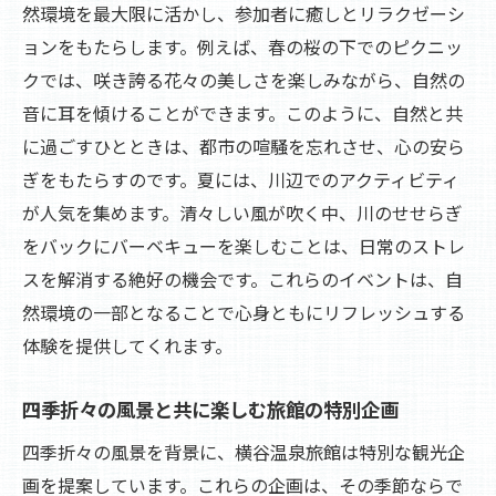
横谷温泉で感じる地域文化の豊かさ
然環境を最大限に活かし、参加者に癒しとリラクゼーシ
ョンをもたらします。例えば、春の桜の下でのピクニッ
特産品を楽しむ観光イベントの魅力
クでは、咲き誇る花々の美しさを楽しみながら、自然の
地域の文化と味わいを満喫する旅
音に耳を傾けることができます。このように、自然と共
日本の四季を感じる横谷温泉の特別なイベント
に過ごすひとときは、都市の喧騒を忘れさせ、心の安ら
四季の変化を体感する特別イベント
ぎをもたらすのです。夏には、川辺でのアクティビティ
日本の自然美を感じる横谷温泉の魅力
が人気を集めます。清々しい風が吹く中、川のせせらぎ
四季を楽しむ観光イベントの数々
をバックにバーベキューを楽しむことは、日常のストレ
横谷温泉で感じる日本の四季の豊かさ
スを解消する絶好の機会です。これらのイベントは、自
特別なイベントで味わう四季の美しさ
然環境の一部となることで心身ともにリフレッシュする
体験を提供してくれます。
横谷温泉で日本の四季を堪能する
変化する季節とともに横谷温泉で心に残る思い
四季折々の風景と共に楽しむ旅館の特別企画
出を
四季折々の風景を背景に、横谷温泉旅館は特別な観光企
季節とともに変わる横谷温泉の魅力
画を提案しています。これらの企画は、その季節ならで
心に残る思い出を作る特別な旅