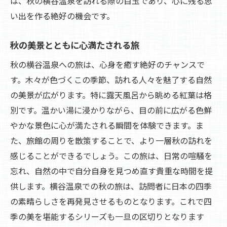
は、秋の横谷温泉を訪れる際の目玉であり、心に残る思
い出を作る絶好の機会です。
秋の美景とともに心満たされる旅
秋の横谷温泉への旅は、心身を癒す絶好のチャンスで
す。木々が色づくこの季節、訪れる人々を魅了する自然
の美景が広がります。特に露天風呂から眺める紅葉は格
別です。温かい湯に浸かりながら、目の前に広がる色鮮
やかな景色に心が満たされる瞬間を体験できます。ま
た、旅館の周りを散策することで、より一層秋の訪れを
感じることができるでしょう。この旅は、日常の喧騒を
忘れ、自然の中で自分自身を見つめ直す貴重な時間を提
供します。横谷温泉での秋の旅は、訪問者に日本の四季
の素晴らしさを再発見させるものとなります。これで四
季の美を堪能するシリーズも一旦の区切りとなります