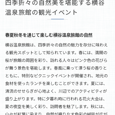
四季折々の自然美を堪能する横谷
さ
温泉旅館の観光イベント
四季折々の風景と共に楽しむ旅館の特別企
画
自然美の中で心癒される体験を横谷温泉で
春夏秋冬を通じて楽しむ横谷温泉旅館の自然
観光イベントで体感する日本の四季の魅力
横谷温泉旅館は、四季折々の自然の魅力を存分に味わえ
春の桜とともに特別なピクニックを楽しむ旅
る観光スポットとして知られています。春には、満開の
桜の下での特別なひとときを満喫
桜が旅館の周囲を彩り、訪れる人々はピンク色の花びら
ピクニックで感じる春の訪れ
が舞う景色を堪能します。春風に乗って漂う桜の香りと
桜が彩る旅館庭園での贅沢な時間
ともに、特別なピクニックイベントが開催され、地元の
春の風物詩を楽しむ観光イベント
食材を使ったランチを楽しむことができます。夏には、
地域特産品で楽しむ桜のピクニック
清流のせせらぎが心地よく、川辺でのアクティビティが
横谷温泉で春を迎える特別イベント
盛り上がります。特に夕暮れ時に行われる花火大会は、
夏に輝く川辺のアクティビティと夜空を彩る花
夏の夜空を美しく彩り、訪問者を魅了します。秋には、
火大会
山々が紅葉に染まり、自然が織りなす色彩の絨毯が広が