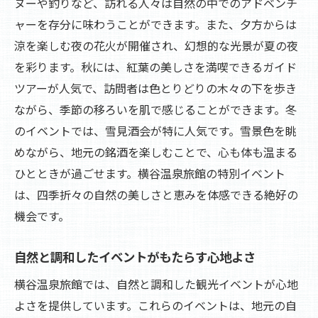
ヌーや釣りなど、訪れる人々は自然の中でのアドベンチ
秋の美景とともに心満たされる旅
ャーを存分に味わうことができます。また、夕方からは
冬の雪見酒会で味わう温泉旅館の特別なひとと
涼を楽しむ夜の花火が開催され、幻想的な光景が夏の夜
き
を彩ります。秋には、紅葉の美しさを満喫できるガイド
雪景色とともに愉しむ特別な酒会
ツアーが人気で、訪問者は色とりどりの木々の下を歩き
冬の静けさを楽しむ贅沢なひととき
ながら、季節の移ろいを肌で感じることができます。冬
のイベントでは、雪見酒会が特に人気です。雪景色を眺
雪見酒で味わう冬の魅力
めながら、地元の銘酒を楽しむことで、心も体も温まる
温泉旅館ならではの冬の観光イベント
ひとときが過ごせます。横谷温泉旅館の特別イベント
冬の美しさを堪能する特別イベント
は、四季折々の自然の美しさと恵みを体感できる絶好の
雪景色を眺めながら心癒すひととき
機会です。
地元特産品と文化を満喫する観光の魅力
地域の特産品で楽しむ味わい深い旅
自然と調和したイベントがもたらす心地よさ
文化に触れる観光イベントの魅力
横谷温泉旅館では、自然と調和した観光イベントが心地
地元の魅力を体験する特別なひととき
よさを提供しています。これらのイベントは、地元の自