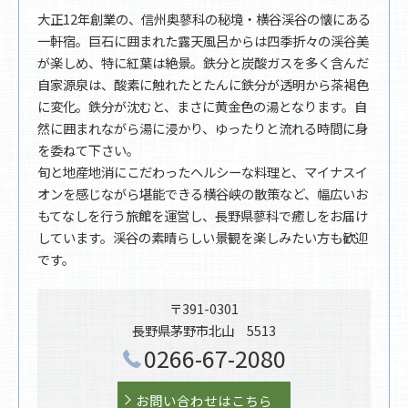
大正12年創業の、信州奥蓼科の秘境・横谷渓谷の懐にある
一軒宿。巨石に囲まれた露天風呂からは四季折々の渓谷美
が楽しめ、特に紅葉は絶景。鉄分と炭酸ガスを多く含んだ
自家源泉は、酸素に触れたとたんに鉄分が透明から茶褐色
に変化。鉄分が沈むと、まさに黄金色の湯となります。自
然に囲まれながら湯に浸かり、ゆったりと流れる時間に身
を委ねて下さい。
旬と地産地消にこだわったヘルシーな料理と、マイナスイ
オンを感じながら堪能できる横谷峡の散策など、幅広いお
もてなしを行う旅館を運営し、長野県蓼科で癒しをお届け
しています。渓谷の素晴らしい景観を楽しみたい方も歓迎
です。
〒391-0301
長野県茅野市北山 5513
0266-67-2080
お問い合わせはこちら