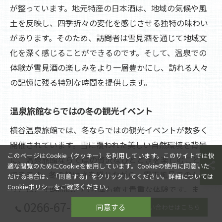
が整っています。地元特産の日本酒は、地域の気候や風
土を反映し、四季折々の変化を感じさせる独特の味わい
があります。そのため、訪問者は雪見酒を通じて地域文
化を深く感じることができるのです。そして、温泉での
体験が雪見酒の楽しみをより一層豊かにし、訪れる人々
の記憶に残る特別な時間を提供します。
温泉旅館ならではの冬の観光イベント
横谷温泉旅館では、冬ならではの観光イベントが数多く
開催されています。雪に覆われた美しい自然環境を背景
このページはCookie（クッキー）を利用しています。このサイトでは快
に、温泉旅館ならではの贅沢なひとときを楽しむことが
適な閲覧のためにCookieを使用しています。Cookieの使用に同意いた
できます。冬の静けさを感じながら、露天風呂でのんび
だける場合は、「同意する」をクリックしてください。詳細については
Cookieポリシー
をご確認ください。
りと過ごす時間は、心も体も癒す貴重な体験です。ま
た、地元の特産品を使用した料理や日本酒を楽しむイベ
0266-67-2080
同意する
お問い合わせはこちら
ントも魅力的です。地元の食材をふんだんに使った料理