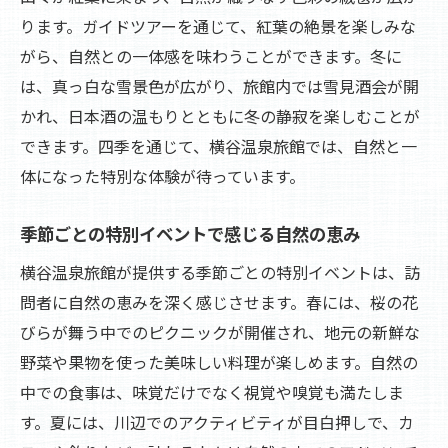
ります。ガイドツアーを通じて、紅葉の絶景を楽しみな
川辺の清涼感を楽しむ夏のアクティビティ
がら、自然との一体感を味わうことができます。冬に
夏夜の華やぎを感じる花火大会
は、真っ白な雪景色が広がり、旅館内では雪見酒会が開
涼やかな川辺での特別な体験
かれ、日本酒の温もりとともに冬の静寂を楽しむことが
夏を満喫するアクティビティの魅力
できます。四季を通じて、横谷温泉旅館では、自然と一
夜空を彩る花火とともに過ごす夏のひとと
体になった特別な体験が待っています。
き
横谷温泉で楽しむ夏の観光イベント
季節ごとの特別イベントで感じる自然の恵み
秋には紅葉の中で心癒されるガイドツアー体験
横谷温泉旅館が提供する季節ごとの特別イベントは、訪
紅葉が彩る自然の中で癒される旅
問者に自然の恵みを深く感じさせます。春には、桜の花
秋の風景を楽しむ特別ガイドツアー
びらが舞う中でのピクニックが開催され、地元の新鮮な
野菜や果物を使った美味しい料理が楽しめます。自然の
紅葉の季節に心ほぐれる体験を
中での食事は、味覚だけでなく視覚や嗅覚も満たしま
秋を感じる観光イベントでのひととき
す。夏には、川辺でのアクティビティが目白押しで、カ
横谷温泉で楽しむ紅葉のガイドツアー