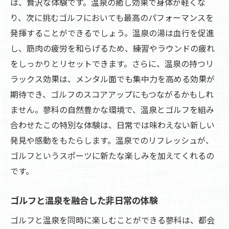
は、贅沢な体験です。温泉の癒し効果で身体が軽くな
温泉とゴルフが織りなす至福のひとときを蓼科
り、次に挑むゴルフにおいても最高のパフォーマンスを
で
発揮することができるでしょう。温泉の湯は血行を促進
蓼科での温泉とゴルフの幸せなひととき
し、筋肉の疲労を和らげるため、練習やラウンドの疲れ
至福の温泉体験とゴルフの融合
をしっかりとリセットできます。さらに、温泉の持つリ
ラックス効果は、メンタル面でも集中力を高める効果が
ゴルフと温泉がもたらす最高のリラクゼー
期待でき、ゴルフのスコアアップにもつながるかもしれ
ション
ません。蓼科の自然豊かな環境で、温泉とゴルフを組み
温泉とゴルフが彩る蓼科の特別な時間
合わせたこの特別な体験は、日常では味わえない新しい
至福の温泉とゴルフを楽しむ方法
発見や感動をもたらします。温泉でのリフレッシュが、
蓼科でしか味わえない温泉とゴルフの体験
ゴルフというスポーツに新たな楽しみを加えてくれるの
ゴルフの後は温泉で心身をリチャージしよう
です。
ゴルフ後のベストリチャージ温泉スポット
心身を整える温泉とゴルフの関係
ゴルフと温泉を融合した非日常の体験
ゴルフで疲れた身体を温泉で癒す
ゴルフと温泉を同時に楽しむことができる蓼科は、都会