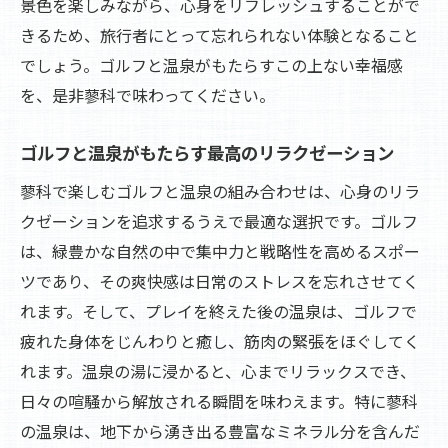
景色を楽しみながら、心身をリフレッシュすることがで
きるため、旅行者にとって忘れられない体験となること
でしょう。ゴルフと温泉がもたらすこの上ない幸福感
を、是非蓼科で味わってください。
ゴルフと温泉がもたらす最高のリラクゼーション
蓼科で楽しむゴルフと温泉の組み合わせは、心身のリラ
クゼーションを追求するうえで最適な選択です。ゴルフ
は、緑豊かな自然の中で集中力と戦略性を高めるスポー
ツであり、その爽快感は日常のストレスを忘れさせてく
れます。そして、プレイを終えた後の温泉は、ゴルフで
疲れた身体をじんわりと癒し、筋肉の緊張をほぐしてく
れます。温泉の湯に浸かると、心までリラックスでき、
日々の喧騒から解放される瞬間を味わえます。特に蓼科
の温泉は、地下から湧き出る豊富なミネラル分を含んだ