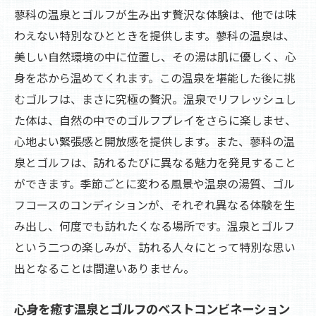
蓼科の温泉とゴルフが生み出す贅沢な体験は、他では味
リラックスした心で挑むゴルフの楽しみ
わえない特別なひとときを提供します。蓼科の温泉は、
温泉でリフレッシュし、ゴルフに臨む
美しい自然環境の中に位置し、その湯は肌に優しく、心
蓼科の温泉で心身を整え、ゴルフを満喫
身を芯から温めてくれます。この温泉を堪能した後に挑
リラックスした心で楽しむ蓼科のゴルフ
むゴルフは、まさに究極の贅沢。温泉でリフレッシュし
た体は、自然の中でのゴルフプレイをさらに楽しませ、
温泉の恵みとゴルフの爽快感を蓼科で堪能
心地よい緊張感と開放感を提供します。また、蓼科の温
蓼科で味わう温泉とゴルフの恵み
泉とゴルフは、訪れるたびに異なる魅力を発見すること
温泉の癒しとゴルフの爽快な体験
ができます。季節ごとに変わる風景や温泉の湯質、ゴル
蓼科で温泉とゴルフを楽しむ贅沢なひとと
フコースのコンディションが、それぞれ異なる体験を生
き
み出し、何度でも訪れたくなる場所です。温泉とゴルフ
ゴルフの爽快感と温泉の癒しを堪能
という二つの楽しみが、訪れる人々にとって特別な思い
蓼科の魅力を引き出す温泉とゴルフの組み
出となることは間違いありません。
合わせ
温泉の恵みとゴルフの楽しみを蓼科で
心身を癒す温泉とゴルフのベストコンビネーション