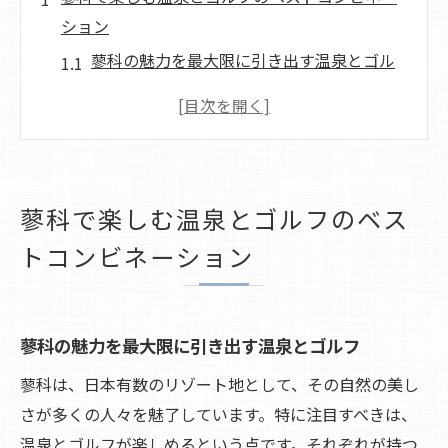
ション
蓼科の魅力を最大限に引き出す温泉とゴル
フ
温泉でリフレッシュした後に挑むゴルフの
魅力
ゴルフと温泉を融合した非日常の体験
蓼科で楽しむ温泉とゴルフのベス
蓼科でしか味わえない温泉とゴルフの贅沢
トコンビネーション
心身を癒す温泉とゴルフのベストコンビネ
ーション
蓼科の自然が育む温泉とゴルフの調和
蓼科の魅力を最大限に引き出す温泉とゴルフ
温泉に癒されながらゴルフを極めるリフレッシ
蓼科は、日本有数のリゾート地として、その自然の美し
ュタイム
さが多くの人々を魅了しています。特に注目すべきは、
温泉で疲れを癒し、ゴルフに挑む活力を
温泉とゴルフが楽しめるという点です。それぞれが持つ