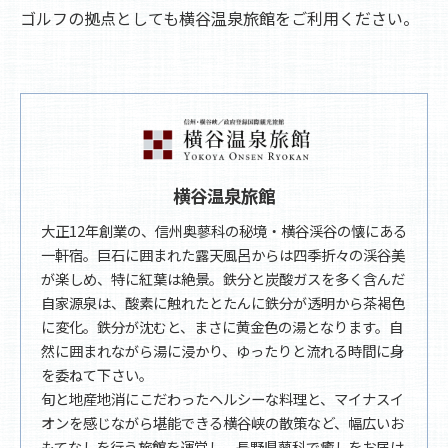
ゴルフの拠点としても横谷温泉旅館をご利用ください。
横谷温泉旅館
大正12年創業の、信州奥蓼科の秘境・横谷渓谷の懐にある
一軒宿。巨石に囲まれた露天風呂からは四季折々の渓谷美
が楽しめ、特に紅葉は絶景。鉄分と炭酸ガスを多く含んだ
自家源泉は、酸素に触れたとたんに鉄分が透明から茶褐色
に変化。鉄分が沈むと、まさに黄金色の湯となります。自
然に囲まれながら湯に浸かり、ゆったりと流れる時間に身
を委ねて下さい。
旬と地産地消にこだわったヘルシーな料理と、マイナスイ
オンを感じながら堪能できる横谷峡の散策など、幅広いお
もてなしを行う旅館を運営し、長野県蓼科で癒しをお届け