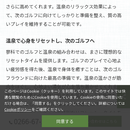
さらに高めてくれます。温泉のリラックス効果によっ
て、次のゴルフに向けてしっかりと準備を整え、質の高
いプレイを維持することが可能です。
温泉で心身をリセットし、次のゴルフへ
蓼科でのゴルフと温泉の組み合わせは、まさに理想的な
リセットタイムを提供します。ゴルフのプレイで心地よ
い疲労感を得た後、温泉で身体を癒すことは、次のゴル
フラウンドに向けた最高の準備です。温泉の温かさが筋
肉をほぐし、心地よい湯気が心を落ち着かせてくれま
このページはCookie（クッキー）を利用しています。このサイトでは快
す。蓼科の豊かな自然に囲まれた温泉で、心と身体をリ
適な閲覧のためにCookieを使用しています。Cookieの使用に同意いた
フレッシュし、次の日のゴルフでも最高のパフォーマン
だける場合は、「同意する」をクリックしてください。詳細については
Cookieポリシー
をご確認ください。
スを発揮しましょう。この特別なリフレッシュタイムを
0266-67-2080
体験することで、蓼科がもたらす自然の恩恵を感じつ
同意する
お問い合わせはこちら
つ、さらなるゴルフの楽しみを見つけることができるで