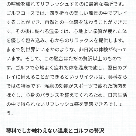
蓼科の温泉でリチャージするゴルフ体験
の喧騒を離れてリフレッシュするのに最適な場所です。
ゴルフコースでは、四季折々の美しい風景の中でプレイ
温泉で心身をリセットし、次のゴルフへ
することができ、自然との一体感を味わうことができま
リチャージに最適な蓼科の温泉
す。その後に訪れる温泉では、心地よい泉質が疲れた体
自然の中でゴルフと温泉を楽しむ贅沢な一日
を優しく包み込み、心からのリラックスを提供します。
自然と共に過ごす温泉とゴルフの日
まるで別世界にいるかのような、非日常の体験が待って
蓼科の自然に包まれた温泉とゴルフの楽し
います。そして、この融合はただの贅沢以上のもので
み方
す。ゴルフで心地よく疲れた体を温泉で癒し、翌日のプ
一日中楽しめる温泉とゴルフの贅沢
レイに備えることができるというサイクルは、蓼科なら
自然の中で楽しむ温泉とゴルフの魅力
ではの特長です。温泉の効能がスポーツで疲れた筋肉を
ほぐし、心身のバランスを整えてくれるため、日常生活
蓼科の大自然が育む温泉とゴルフの魅力
の中で得られないリフレッシュ感を実感できるでしょ
贅沢な一日を蓼科の温泉とゴルフで
う。
蓼科の温泉でリラックスした後のゴルフ体験
温泉で癒され、ゴルフでリラックス
蓼科でしか味わえない温泉とゴルフの贅沢
蓼科の温泉がもたらすゴルフの魅力