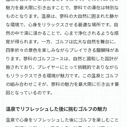
ゴルフの疲れを温泉でリセットする贅沢
魅力を最大限に引き出すことで、蓼科での滞在は特別な
リフレッシュタイムに最適な温泉とゴルフ
ものとなります。温泉は、蓼科の大自然に囲まれた静か
蓼科で体験する温泉とゴルフの絶妙なバラ
な環境で、心身をリラックスさせる最適な場所です。自
ンス
然の中で湯に浸かることで、心まで浄化されるような感
温泉の力でゴルフの腕をさらに磨く
覚が得られます。一方、ゴルフは広大な自然を舞台に、
蓼科で楽しむ、温泉とゴルフのリフレッシ
四季折々の景色を楽しみながらプレイできる醍醐味があ
ュ効果
ります。蓼科のゴルフコースは、自然と調和した設計が
青空の下でゴルフを満喫し温泉で新たな活力を
施されており、プレイヤーにとって挑戦的でありながら
もリラックスできる環境が魅力です。この温泉とゴルフ
青空と温泉がもたらす極上の癒し
の組み合わせこそが、蓼科の魅力を最大限に引き出す要
ゴルフでリフレッシュ、温泉で活力を充電
因となっているのです。
温泉とゴルフが織りなす新たな活力の源
蓼科の自然を満喫し、温泉で疲れを癒す
温泉でリフレッシュした後に挑むゴルフの魅力
ゴルフの後に訪れる温泉の至福
温泉で心身をリフレッシュした後にゴルフを楽しむこと
温泉で心身を整え、ゴルフを満喫する一日