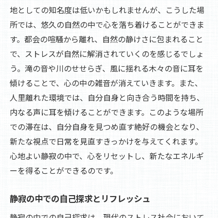
観光を通じて静寂の力を感じる
地としての知名度は低いかもしれませんが、こうした場
所では、悠久の自然の中で心を落ち着けることができま
観光で出会う静寂の美心に刻まれる瞬間
す。都会の喧騒から離れ、自然の静けさに包まれること
静寂の美しさに心を打たれる観光
で、ストレスが自然に解消されていくのを感じるでしょ
観光で見つける静寂の驚き
う。滝の音や川のせせらぎ、風に揺れる木々の音に耳を
静けさがもたらす心の豊かさ
傾けることで、心の中の雑音が消えていきます。また、
静寂の観光地での忘れられない瞬間
人里離れた環境では、自分自身と向き合う時間を持ち、
静寂の中に潜む美を発見する旅
内なる声に耳を傾けることができます。このような場所
観光を通じて静寂の真価を知る
での滞在は、自分自身を見つめ直す絶好の機会となり、
新たな視点で日常を見直すきっかけを与えてくれます。
心地よい静寂の中で、心をリセットし、新たなエネルギ
ーを得ることができるのです。
静寂の中での自己探求とリフレッシュ
静寂の中での自己探求は、現代のストレス社会において