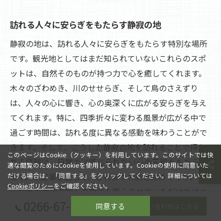
訪れる人々に安らぎをもたらす静寂の地
静寂の地は、訪れる人々に安らぎをもたらす特別な場所
です。観光地としてはまだ知られていないこれらのスポ
ットは、自然そのものが持つ力で心を癒してくれます。
木々のざわめき、川のせせらぎ、そして鳥のさえずり
は、人々の心に響き、心の奥深くに広がる安らぎを与え
てくれます。特に、四季折々に変わる風景が広がる中で
過ごす時間は、訪れる度に異なる感動を味わうことがで
きます。そして、こうした静寂の地を訪れることで得ら
このページはCookie（クッキー）を利用しています。このサイトでは快
れる経験は、日常では感じられない心の平穏をもたらし
適な閲覧のためにCookieを使用しています。Cookieの使用に同意いた
ます。本記事を通じて、これまでの旅を締めくくり、次
だける場合は、「同意する」をクリックしてください。詳細については
Cookieポリシー
をご確認ください。
に訪れる静寂の地への期待を膨らませていただければと
0266-67-2080
思います。次回の旅でも、心癒される特別な時間を過ご
同意する
お問い合わせはこちら
せることを願っています。