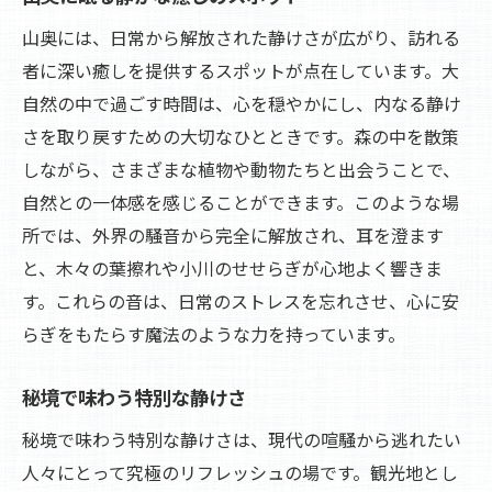
山間の隠れ家で過ごす特別な時間
山奥には、日常から解放された静けさが広がり、訪れる
山奥の静けさがもたらす癒しの効果
者に深い癒しを提供するスポットが点在しています。大
自然の中で過ごす時間は、心を穏やかにし、内なる静け
隠された自然の宝庫を探訪する旅
さを取り戻すための大切なひとときです。森の中を散策
山の中で心を解放する方法
しながら、さまざまな植物や動物たちと出会うことで、
山道を歩くことで得られる心の平穏
自然との一体感を感じることができます。このような場
山奥の魅力を再発見する観光
所では、外界の騒音から完全に解放され、耳を澄ます
観光で訪れる静寂のスポット心のリトリート
と、木々の葉擦れや小川のせせらぎが心地よく響きま
リトリートに最適な静寂スポットの選び方
す。これらの音は、日常のストレスを忘れさせ、心に安
静寂の中で自分を見つめ直す時間
らぎをもたらす魔法のような力を持っています。
心のリトリートに必要な静寂の要素
秘境で味わう特別な静けさ
自然との調和で得る深い満足感
秘境で味わう特別な静けさは、現代の喧騒から逃れたい
静けさに包まれたリトリート体験
人々にとって究極のリフレッシュの場です。観光地とし
訪れる人々に安らぎをもたらす静寂の地