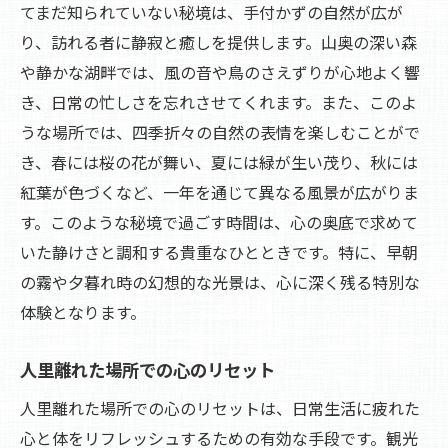
てまだ知られていない秘境は、手付かずの自然が広が
自然の音に包まれる観光心の休息を探して
り、訪れる者に静寂と癒しを提供します。山奥の深い森
自然の音を楽しむための観光ガイド
や静かな湖畔では、風の音や鳥のさえずりが心地よく響
静寂の中で聞く自然のシンフォニー
き、日常の忙しさを忘れさせてくれます。また、このよ
自然環境がもたらす心の休息
うな場所では、四季折々の自然の表情を楽しむことがで
自然の音を感じるための旅のヒント
き、春には桜の花が舞い、夏には緑が生い茂り、秋には
紅葉が色づくなど、一年を通じて異なる風景が広がりま
自然の音に癒される特別な観光体験
す。このような秘境で過ごす時間は、心の奥底で求めて
心を休めるための自然の音を探る旅
いた静けさと調和する貴重なひとときです。特に、早朝
旅の静寂観光地で心を解放するひととき
の霧や夕暮れ時の幻想的な光景は、心に深く残る特別な
静寂観光地で心を解放する方法
体験となります。
静寂を求める人々のための特別な場所
心を解放する静寂の観光体験
人里離れた場所での心のリセット
静けさの中での自己探求の旅
人里離れた場所での心のリセットは、日常生活に疲れた
静寂観光地で得る心の浄化
心と体をリフレッシュするための有効な手段です。観光