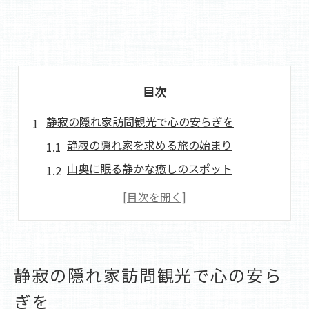
目次
静寂の隠れ家訪問観光で心の安らぎを
静寂の隠れ家を求める旅の始まり
山奥に眠る静かな癒しのスポット
秘境で味わう特別な静けさ
人里離れた場所での心のリセット
静寂の中での自己探求とリフレッシュ
自然との対話で心を解放する旅
静寂の隠れ家訪問観光で心の安ら
喧騒を離れた静けさの観光体験
ぎを
都会の喧騒から逃れて見つける静寂