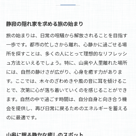
早朝の観光地で独り占めする静けさ
隠れた自然の美に出会う旅路
静寂の隠れ家を求める旅の始まり
静寂を楽しむための観光地選び
旅の始まりは、日常の喧騒から解放されることを目指す
静かな場所で新たな発見をする方法
一歩です。都市の忙しさから離れ、心静かに過ごせる場
静寂の中で心をリセットする体験
所を探すことは、多くの人にとって理想的なリフレッシ
観光で発見する自然の静寂と心の癒し
ュ方法といえるでしょう。特に、山奥や人里離れた場所
には、自然の静けさが広がり、心身を癒す力がありま
自然の音に心を癒す観光体験
す。ここでは、木々のざわめきや風の音に耳を傾けるこ
静寂の中に潜む自然の美しさ
とで、次第に心が落ち着いていくのを感じることができ
森の中で感じる心地よい静けさ
ます。自然の中で過ごす時間は、自分自身と向き合う機
自然の力で心を癒す旅の魅力
会を提供し、再び日常に戻るためのエネルギーを蓄える
自然との共存で得る深い安らぎ
のに最適です。
観光を通じて得る自然の癒し
山奥の隠れ家で味わう観光の新たな魅力
山奥に眠る静かな癒しのスポット