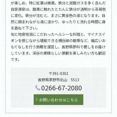
が楽しめ、特に紅葉は絶景。鉄分と炭酸ガスを多く含んだ
自家源泉は、酸素に触れたとたんに鉄分が透明から茶褐色
に変化。鉄分が沈むと、まさに黄金色の湯となります。自
然に囲まれながら湯に浸かり、ゆったりと流れる時間に身
を委ねて下さい。
旬と地産地消にこだわったヘルシーな料理と、マイナスイ
オンを感じながら堪能できる横谷峡の散策など、幅広いお
もてなしを行う旅館を運営し、長野県蓼科で癒しをお届け
しています。渓谷の素晴らしい景観を楽しみたい方も歓迎
です。
〒391-0301
長野県茅野市北山 5513
0266-67-2080
お問い合わせはこちら