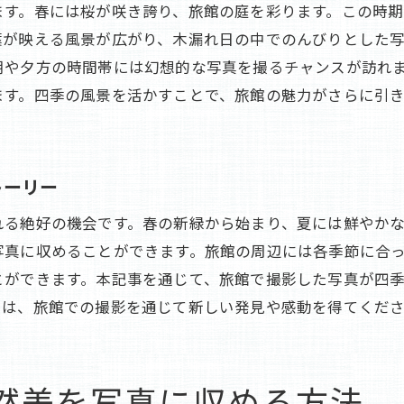
旅館の滞在を写真でより豊かにする秘訣
ます。春には桜が咲き誇り、旅館の庭を彩ります。この時
旅館を舞台に四季折々の絶景を写真に収めよう
葉が映える風景が広がり、木漏れ日の中でのんびりとした
朝や夕方の時間帯には幻想的な写真を撮るチャンスが訪れ
旅館を舞台にした四季の絶景撮影の楽しみ方
ます。四季の風景を活かすことで、旅館の魅力がさらに引
四季折々の絶景を旅館から撮影する方法
旅館の舞台で春の絶景を写真に収めるポイント
夏の絶景を旅館で楽しむための写真撮影術
トーリー
秋の彩りを旅館で感じる絶景写真のコツ
れる絶好の機会です。春の新緑から始まり、夏には鮮やか
冬の旅館を舞台にした幻想的な絶景写真の撮影
写真に収めることができます。旅館の周辺には各季節に合
旅館からの眺めを写真で収める四季の美しさ
とができます。本記事を通じて、旅館で撮影した写真が四
旅館からの眺めを美しく収める写真テクニック
では、旅館での撮影を通じて新しい発見や感動を得てくだ
四季の美しさを旅館からの眺めで写真に切り取る
春の美しさを旅館からの風景に収めるために
夏の旅館からの眺めとその写真テクニック
然美を写真に収める方法