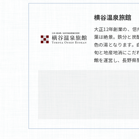
横谷温泉旅館
大正12年創業の、
葉は絶景。鉄分と炭
色の湯となります。
旬と地産地消にこだ
館を運営し、長野県