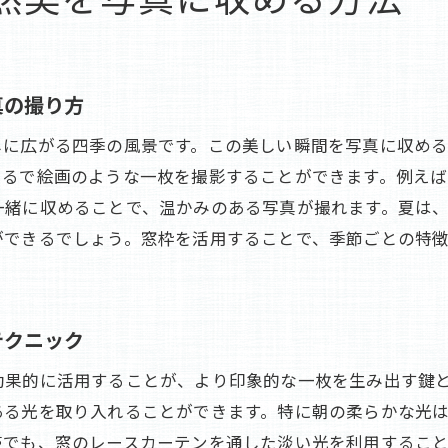
秋の旅館眺望を写真で表現する方法
冬の美しさを旅館からの景色で写真に収める
四季の変化を感じ旅館でのひと時を写真で彩る
真の撮り方
旅館でのひと時を四季の変化で写真に彩るヒント
しに広がる四季の風景です。この美しい瞬間を写真に収め
四季の移ろいを感じる旅館での写真の楽しみ方
まるで絵画のような一枚を撮影することができます。例え
旅館での特別な時間を四季の写真で記念に残す
一緒に収めることで、温かみのある写真が撮れます。夏は
四季の変化を旅館で感じ取るための写真術
ができるでしょう。窓枠を活用することで、季節ごとの特
旅館での滞在を四季の写真で特別に演出する方法
四季の旅館体験を写真で感動的に残すテクニック
テクニック
効果的に活用することが、より印象的な一枚を生み出す鍵
ある光を取り入れることができます。特に朝の柔らかな光
帯でも、窓のレースカーテンを通した淡い光を利用するこ