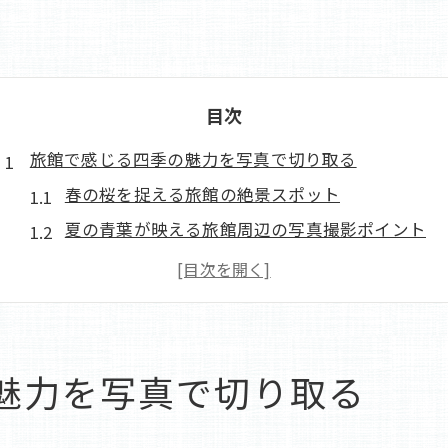
目次
旅館で感じる四季の魅力を写真で切り取る
春の桜を捉える旅館の絶景スポット
夏の青葉が映える旅館周辺の写真撮影ポイント
秋の紅葉を背景にした旅館の撮影テクニック
冬の雪景色を生かした旅館での写真の楽しみ方
旅館の魅力を四季の風景で引き立てる方法
四季の移ろいを感じる旅館での撮影ストーリー
魅力を写真で切り取る
旅館の窓から望む自然美を写真に収める方法
旅館の窓枠を使った季節感あふれる写真の撮り方