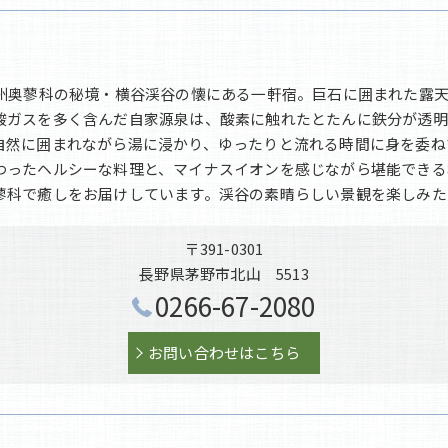
信州奥蓼科の秘境・横谷渓谷の懐にある一軒宿。巨石に囲まれた露
酸ガスを多く含んだ自家源泉は、酸素に触れたとたんに鉄分が透明
自然に囲まれながら湯に浸かり、ゆったりと流れる時間に身を委ね
わったヘルシーな料理と、マイナスイオンを感じながら堪能できる
蓼科で癒しをお届けしています。渓谷の素晴らしい景観を楽しみた
〒391-0301
長野県茅野市北山 5513
0266-67-2080
お問い合わせはこちら