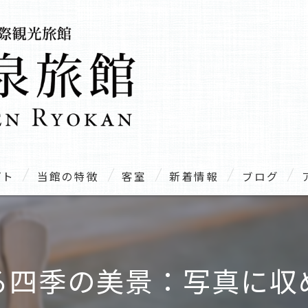
プト
当館の特徴
客室
新着情報
ブログ
温泉
露天風呂
る四季の美景：写真に収
家族