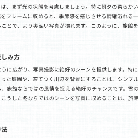
には、まず光の状態を考慮しましょう。特に朝夕の柔らか
旅館の風景を通じて四季を再発見する写真術
葉をフレームに収めると、季節感を感じさせる情緒溢れる
四季折々の旅館風景を写真で振り返る楽しみ
ることで、より奥深い写真が撮れます。このように、旅館
旅館周辺の自然を通じて四季を写真に切り取る
四季の色彩を活かした旅館風景写真の撮影法
旅館の風景を四季ごとに鮮やかに残す写真テク
楽しみ方
四季の彩りを感じる旅館での写真ストーリー
ように広がり、写真撮影に絶好のシーンを提供します。特
旅館での滞在をより特別にする写真撮影術
もった庭園や、凍てつく川辺を背景にすることは、シンプ
旅館での時間を特別にする写真の撮り方
も、旅館ならではの風情を捉える絶好のチャンスです。雪
四季の変化を捉える旅館での写真撮影のポイント
。こうした冬ならではのシーンを写真に収めることは、旅
旅館での思い出を写真に残すための準備とコツ
旅館の滞在を写真で特別な瞬間にする演出法
方法
四季のテーマを活かした旅館での撮影アイデア