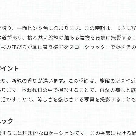
自然光を活かした旅館の窓からの撮影テクニック
旅館の窓から春の風景を写真に収めるヒント
き誇り、一面ピンク色に染まります。この時期は、まさに
秋の訪れを感じる旅館の窓辺の撮影ポイント
木道があり、桜と共に旅館の趣ある建物を背景に撮影する
旅館の窓から見える冬景色を幻想的に撮る方法
。桜の花びらが風に舞う様子をスローシャッターで捉える
窓からの眺めを最大限に活かす写真構図のコツ
四季の移ろいを旅館で満喫し写真に記録する楽しみ
ポイント
旅館で感じる四季の変化を写真に収める魅力
茂り、新緑の香りが漂います。この季節は、旅館の庭園や
季節ごとの旅館の楽しみ方と写真記録のススメ
あります。木漏れ日の中で撮影することで、自然の癒しと旅
旅館での四季の滞在を特別な写真に残す理由
を活かすことで、涼しさを感じさせる写真を撮影することも
四季の移ろいを感じる旅館での撮影のポイント
旅館での春から冬への移り変わりを写真に収める
ニック
記憶に残る四季の旅館体験を写真で表現する方法
影するには理想的なロケーションです。この季節における
旅館の風景を写真に残し四季の彩りを再発見