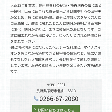
大正12年創業の、信州奥蓼科の秘境・横谷渓谷の懐にある
一軒宿。巨石に囲まれた露天風呂からは四季折々の渓谷美
が楽しめ、特に紅葉は絶景。鉄分と炭酸ガスを多く含んだ
自家源泉は、酸素に触れたとたんに鉄分が透明から茶褐色
に変化。鉄分が沈むと、まさに黄金色の湯となります。自
然に囲まれながら湯に浸かり、ゆったりと流れる時間に身
を委ねて下さい。
旬と地産地消にこだわったヘルシーな料理と、マイナスイ
オンを感じながら堪能できる横谷峡の散策など、幅広いお
もてなしを行う旅館を運営し、長野県蓼科で癒しをお届け
しています。渓谷の素晴らしい景観を楽しみたい方も歓迎
です。
〒391-0301
長野県茅野市北山 5513
0266-67-2080
お問い合わせはこちら