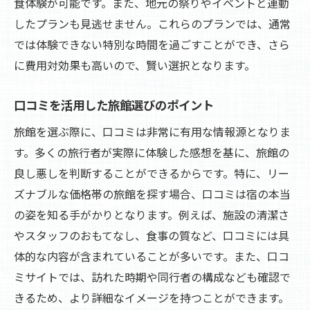
食体験が可能です。また、地元の祭りやイベントと連動
宿泊費だけじゃない、出費の見直し方
したプランも見逃せません。これらのプランでは、通常
現地でのお得な移動手段の選び方
では体験できない特別な時間を過ごすことができ、さら
フリータイムを活かしたお得な観光
に費用対効果も高いので、賢い選択となります。
節約しつつ楽しむ、旅行中のお金の使い方
旅館での豊かな時間を予算内で楽しむ秘訣
口コミを活用した旅館選びのポイント
旅館での時間を最大限に楽しむ方法
旅館を選ぶ際に、口コミは非常に有用な情報源となりま
予算を気にせず贅沢気分を味わう工夫
す。多くの旅行者が実際に体験した感想を基に、旅館の
地元の魅力を知るアクティビティの提案
良し悪しを判断することができるからです。特に、リー
自然との触れ合いが楽しめる旅館の選び方
ズナブルな価格帯の旅館を探す場合、口コミは宿の本当
の姿を知る手がかりとなります。例えば、施設の清潔さ
旅館内でのリラクゼーションを極める
やスタッフのおもてなし、食事の質など、口コミには具
豊かな体験を予算内で実現するコツ
体的な内容が含まれていることが多いです。また、口コ
予算を気にせず心地よい旅館ステイを実現する
ミサイトでは、訪れた時期や同行者の構成なども確認で
方法
きるため、より詳細なイメージを持つことができます。
費用を抑えた心地よい部屋の選び方