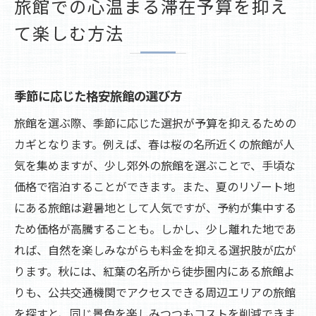
旅館での心温まる滞在予算を抑え
宿泊費を抑えるための交渉テクニック
て楽しむ方法
格安旅館で最高のおもてなしを体験する術
格安旅館で期待できるサービスとは
心温まるおもてなしの見極め方
季節に応じた格安旅館の選び方
地元料理を楽しむ旅館の選び方
旅館を選ぶ際、季節に応じた選択が予算を抑えるための
旅館のリピーターになる方法
カギとなります。例えば、春は桜の名所近くの旅館が人
スタッフとのコミュニケーションの重要性
気を集めますが、少し郊外の旅館を選ぶことで、手頃な
おもてなしが光る旅館の特徴
価格で宿泊することができます。また、夏のリゾート地
予算内で理想の旅館を選ぶための賢いステップ
にある旅館は避暑地として人気ですが、予約が集中する
ため価格が高騰することも。しかし、少し離れた地であ
予算に優しい旅館の見つけ方
れば、自然を楽しみながらも料金を抑える選択肢が広が
コストとクオリティのバランスの取り方
ります。秋には、紅葉の名所から徒歩圏内にある旅館よ
ウェブサイトの活用法で賢く選ぼう
りも、公共交通機関でアクセスできる周辺エリアの旅館
友人や家族との情報共有で選ぶ旅館
を探すと、同じ景色を楽しみつつもコストを削減できま