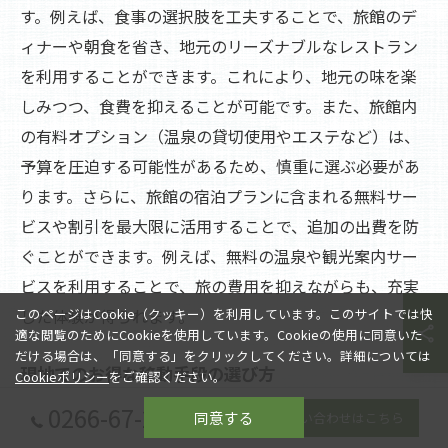
す。例えば、食事の選択肢を工夫することで、旅館のデ
ィナーや朝食を省き、地元のリーズナブルなレストラン
を利用することができます。これにより、地元の味を楽
しみつつ、食費を抑えることが可能です。また、旅館内
の有料オプション（温泉の貸切使用やエステなど）は、
予算を圧迫する可能性があるため、慎重に選ぶ必要があ
ります。さらに、旅館の宿泊プランに含まれる無料サー
ビスや割引を最大限に活用することで、追加の出費を防
ぐことができます。例えば、無料の温泉や観光案内サー
ビスを利用することで、旅の費用を抑えながらも、充実
した体験が得られます。
このページはCookie（クッキー）を利用しています。このサイトでは快
適な閲覧のためにCookieを使用しています。Cookieの使用に同意いた
だける場合は、「同意する」をクリックしてください。詳細については
現地でのお得な移動手段の選び方
Cookieポリシー
をご確認ください。
旅館の滞在中における移動手段の選択は、予算に大きく
0266-67-2080
同意する
お問い合わせはこちら
影響を与える要素の一つです。公共交通機関を利用する