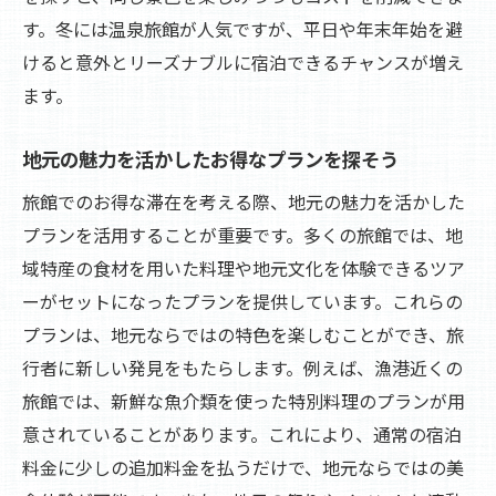
比較サイトを使った賢い選択
す。冬には温泉旅館が人気ですが、平日や年末年始を避
口コミよりも大切な現地情報
けると意外とリーズナブルに宿泊できるチャンスが増え
旅館選びの新しい視点予算を超えた価値を見つ
ます。
けよう
地元の魅力を活かしたお得なプランを探そう
価格以上の価値を提供する旅館の見つけ方
体験型サービスで感じる付加価値
旅館でのお得な滞在を考える際、地元の魅力を活かした
プランを活用することが重要です。多くの旅館では、地
特典付きプランを有効に活用する
域特産の食材を用いた料理や地元文化を体験できるツア
地域の文化を感じる旅館選び
ーがセットになったプランを提供しています。これらの
特別な体験を得られる旅館の探し方
プランは、地元ならではの特色を楽しむことができ、旅
体験を重視した旅館選びの新常識
行者に新しい発見をもたらします。例えば、漁港近くの
心に残る旅館滞在を実現するための予算管理術
旅館では、新鮮な魚介類を使った特別料理のプランが用
旅館滞在における予算配分のコツ
意されていることがあります。これにより、通常の宿泊
旅行前の計画で賢く予算を抑える
料金に少しの追加料金を払うだけで、地元ならではの美