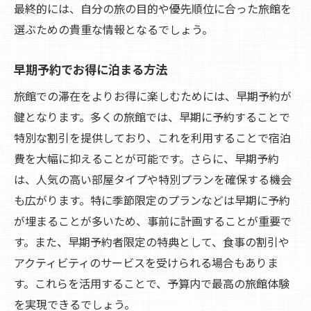
最終的には、自分の旅の目的や優先順位に合った旅館を
旅館の無料サービスを活用するテクニック
選ぶための貴重な情報となるでしょう。
モーニングやディナーを楽しむ工夫
宿泊パッケージの賢い利用法
早期予約でお得に泊まる方法
一人旅行でも楽しめる旅館選び
旅館での滞在をよりお得に楽しむためには、早期予約が
心地よい空間を演出するためのポイント
鍵となります。多くの旅館では、早期に予約することで
特別な割引を提供しており、これを利用することで宿泊
予算を抑えながらも心温まる旅館体験を満喫し
費を大幅に抑えることが可能です。さらに、早期予約
よう
は、人気の高い部屋タイプや特別プランを確保する機会
低予算でも温かいおもてなしを受ける方法
も広がります。特に季節限定のプランなどは早期に予約
地域密着型の旅館で心温まる時間を
が埋まることが多いため、事前に計画することが重要で
旅館の特別イベントを楽しむ秘訣
す。また、早期予約者限定の特典として、食事の割引や
家族連れでも安心、予算に優しい選択肢
アクティビティのサービスを受けられる場合もありま
心に残る体験を予算内で実現する方法
す。これらを活用することで、予算内で最高の旅館体験
リピーターが語る、心温まる旅館の魅力
を実現できるでしょう。