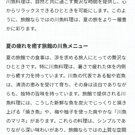
川魚料理は、自然と共に過ごす贅沢な時間を提供し、心
からリラックスできるひとときを可能にします。このよ
うに、旅館ならではの川魚料理は、夏の旅をより一層豊
かに彩ります。
夏の疲れを癒す旅館の川魚メニュー
夏の旅館での食事は、涼を求める旅人にとっての贅沢な
ひとときです。特に川魚料理は、暑さで疲れた体を内側
から癒す力を持っています。川魚の代表である鮎や岩魚
は、清流の恵みを受けて育ち、その身は淡白でありなが
らも、独特の旨味を持っています。旅館で提供される川
魚料理には、こうした新鮮な魚を炭火でじっくりと焼き
上げる「焼き魚」や、梅や柚子を使った爽やかな「川魚
のマリネ」があります。これらの料理は、シンプルであ
りながら深い味わいがあり、旅館ならではの上質な空間