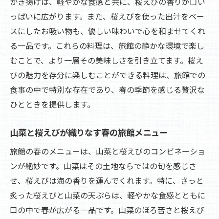
かき揚げは、軽やかな食感と共に、桜えびの香りが口い
っぱいに広がります。また、桜えびを使った出汁をベー
スにしたお吸い物も、優しい味わいで心を和ませてくれ
る一品です。これらの料理は、旅館の静かな環境で楽し
むことで、より一層その美味しさを引き立てます。桜え
びの魅力を存分に楽しむことができる料理は、旅館での
食事の中で特別な存在であり、春の季節を感じる贅沢な
ひとときを提供します。
山菜と桜えびが織りなす春の旅館メニュー
旅館の春のメニューは、山菜と桜えびのコンビネーショ
ンが絶妙です。山菜はその土地ならではの旬を感じさ
せ、桜えびは海の香りを運んでくれます。特に、さっと
炙った桜えびと山菜の天ぷらは、軽やかな食感とともに
口の中で春が広がる一品です。山菜のほろ苦さと桜えび