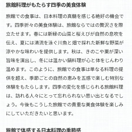
旅館料理がもたらす四季の美食体験
季節の移ろいを旅館の食事で感じる
旅館での食事は、日本料理の真髄を感じる絶好の機会で
旅館で味わう季節の物語と料理の一体感
す。四季折々の美食体験は、旅館ならではの贅沢さを際
四季が綴る旅館の食事の物語
立たせます。春には新緑の山菜と桜えびが自然の息吹を
旅館で楽しむ季節の移り変わり
伝え、夏には清流を泳ぐ川魚と畑で採れた新鮮な野菜が
旅館の食事が紡ぐ日本の四季の物語
涼やかな味わいを提供します。秋は、きのこや栗が深い
季節の物語を描く旅館の美食体験
旨味を演出し、冬には温かい鍋料理が心と体をじんわり
日本の四季を旅館で味わう至福のひととき
温めます。このように、旅館での食事は単なる料理の提
旅館で堪能する日本の四季の恵み
供を超え、季節ごとの自然の恵みを五感で楽しむ特別な
体験をもたらします。四季の変化を感じられる旅館料理
四季折々の幸せを旅館の食事で感じる
は、訪れる人々にとって忘れられない思い出となるでし
旅館で味わう四季の贅沢なひととき
ょう。今後もこうした旅館での貴重な美食体験を楽しみ
四季の彩りを旅館で楽しむ
にしていただきたいと思います。
旅館で体験する日本の四季の美しさ
四季を感じる旅館の特別な時間
旅館で体感する日本料理の季節感