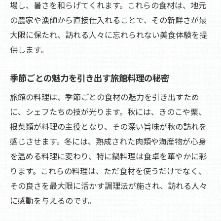
場し、暑さを和らげてくれます。これらの食材は、地元
旅館で味わう心温まる冬の鍋料理
の農家や漁師から直接仕入れることで、その新鮮さが最
体も心も温まる旅館の冬の味覚
大限に保たれ、訪れる人々に忘れられない美食体験を提
旅館で楽しむ冬の贅沢鍋料理
供します。
寒さを忘れる旅館の温かい鍋料理
季節ごとの魅力を引き出す旅館料理の秘密
冬の旅館で堪能する鍋料理の深い味わい
旅館の料理は、季節ごとの食材の魅力を引き出すため
旅館で感じる四季折々の自然と美食の共演
に、シェフたちの技が光ります。秋には、きのこや栗、
自然の恵みを活かした旅館の美食体験
根菜類が料理の主役となり、その深い旨味が秋の訪れを
旅館で味わう四季の美食と自然の調和
感じさせます。冬には、熟成された肉類や海産物が心身
四季折々の自然を旅館の食事で感じる
を温める料理に変わり、特に鍋料理は食卓を華やかに彩
旅館の食卓で楽しむ自然と美食の共演
ります。これらの料理は、ただ食材を使うだけでなく、
四季の変化を楽しむ旅館の特別料理
その良さを最大限に活かす調理法が施され、訪れる人々
旅館で堪能する四季の自然と美食
に感動を与えるのです。
旅館での食事が紡ぐ季節の物語を堪能する旅