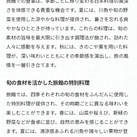
旅館での食事は、季節ごとに移り変わる日本料理の奥深
旅館で味わう夏の川魚料理の魅力
さを体感できる貴重な機会です。夏には、川魚や旬の野
涼やかな夏を演出する旅館の川魚料理
菜を使用した涼やかな料理が提供され、暑さを忘れる爽
夏の旅館で楽しむ清涼感あふれる料理
やかなひとときが待っています。これらの料理は、旬の
旅館の秋のメニューで深いきのこの旨味を楽し
素材の旨味を最大限に引き出す調理法が施され、訪れた
む
人々に感動を与えます。秋には、きのこや栗を用いた料
秋の深まりを感じる旅館のきのこ料理
理が、深い味わいとともにその季節感を演出し、旅の風
旅館で堪能する秋のきのこの香り
情を一層引き立てます。
秋の訪れを伝える旅館の豊富なきのこ料理
旬の食材を活かした旅館の特別料理
旅館の秋メニューに欠かせないきのこの魅
旅館では、四季それぞれの旬の食材をふんだんに使用し
力
た特別料理が提供され、その時期ごとに異なる味わいを
深い味わいを楽しむ旅館の秋料理
楽しむことができます。春には、山菜や桜えび、新緑の
旅館で味わう秋のきのこ料理の真髄
野菜などが食卓に並び、自然の恵みを感じることができ
冬の旅館で心も体も温まる鍋料理の贅沢
ます。夏には、清涼感あふれる川魚や瑞々しい果物が登
冬を満喫する旅館の鍋料理の魅力