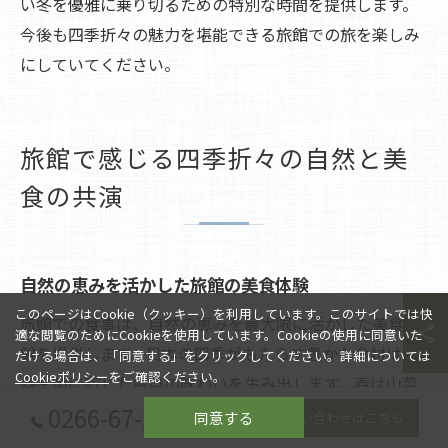
い冬を優雅に乗り切るための特別な時間を提供します。
今後も四季折々の魅力を堪能できる旅館での旅を楽しみ
にしていてください。
旅館で感じる四季折々の自然と美
食の共演
自然の恵みを活かした旅館の美食体験
このページはCookie（クッキー）を利用しています。このサイトでは快
旅館での食事は、自然の恵みを最大限に活かした美食体
適な閲覧のためにCookieを使用しています。Cookieの使用に同意いた
験を提供します。日本の四季がもたらす豊かな食材は、
だける場合は、「同意する」をクリックしてください。詳細については
Cookieポリシー
をご確認ください。
各季節に応じた独自の味わいを生み出します。春は山菜
0266-67-2080
のほろ苦い風味と共に、地域特産の桜えびが料理の主役
同意する
お問い合わせはこちら
となります。夏には清流で育った川魚が、さっぱりとし