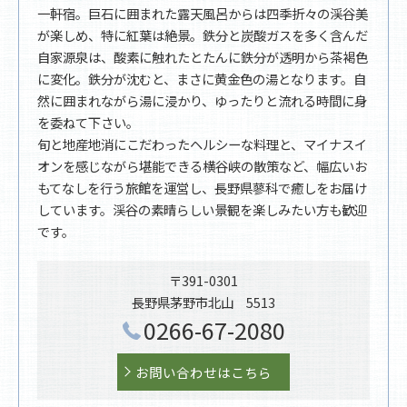
一軒宿。巨石に囲まれた露天風呂からは四季折々の渓谷美
が楽しめ、特に紅葉は絶景。鉄分と炭酸ガスを多く含んだ
自家源泉は、酸素に触れたとたんに鉄分が透明から茶褐色
に変化。鉄分が沈むと、まさに黄金色の湯となります。自
然に囲まれながら湯に浸かり、ゆったりと流れる時間に身
を委ねて下さい。
旬と地産地消にこだわったヘルシーな料理と、マイナスイ
オンを感じながら堪能できる横谷峡の散策など、幅広いお
もてなしを行う旅館を運営し、長野県蓼科で癒しをお届け
しています。渓谷の素晴らしい景観を楽しみたい方も歓迎
です。
〒391-0301
長野県茅野市北山 5513
0266-67-2080
お問い合わせはこちら