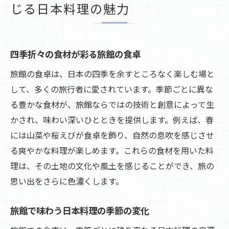
じる日本料理の魅力
旅館の特別な食事で味わう春の山菜と桜えびの
香り
春の息吹を感じる旅館の山菜料理
四季折々の食材が彩る旅館の食卓
旅館で楽しむ桜えびの香り豊かな逸品
旅館の食卓は、日本の四季を余すところなく楽しむ場と
山菜と桜えびが織りなす春の旅館メニュー
して、多くの旅行者に愛されています。季節ごとに異な
春の旬を活かした旅館の特別料理
る豊かな食材が、旅館ならではの技術と創意によって生
旅館で堪能する春の風味と香り
かされ、味わい深いひとときを提供します。例えば、春
春の訪れを告げる旅館の味わい
には山菜や桜えびが食卓を飾り、自然の息吹を感じさせ
夏の旅館で川魚料理が提供する涼やかなひとと
る爽やかな料理が楽しめます。これらの食材を用いた料
き
理は、その土地の文化や風土を感じることができ、旅の
思い出をさらに色濃くします。
涼を呼ぶ川魚料理の醍醐味を旅館で
旅館の川魚料理と夏の爽やかさ
旅館で味わう日本料理の季節の変化
夏の疲れを癒す旅館の川魚メニュー