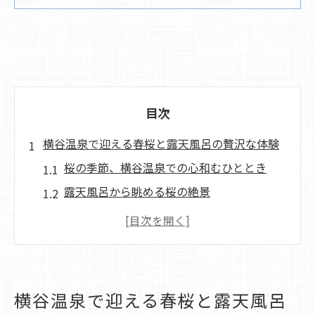
目次
横谷温泉で迎える春桜と露天風呂の贅沢な体験
桜の季節、横谷温泉での心和むひととき
露天風呂から眺める桜の絶景
春の訪れを感じる横谷の温泉旅
桜と温泉の調和、春の特別な瞬間
横谷温泉で楽しむ春の香りと癒し
四季の始まり、横谷温泉での春体験
横谷温泉で迎える春桜と露天風呂
新緑の横谷温泉で過ごす夏の爽やかさ