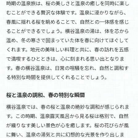
時期の温泉旅は、桜の美しさと温泉の癒しを同時に楽し
横谷温泉で感じる自然の四季の力
むことができる贅沢な体験です。温泉に浸かりながら、
温泉で紡ぐ横谷の四季心と体を癒す旅
春風に揺れる桜を眺めることで、自然との一体感を感じ
温泉旅で感じる横谷の四季の美
ることができるでしょう。横谷温泉の湯は、体を芯から
四季と共に心を癒す横谷温泉の旅
温め、冬の寒さで固まっていた体を春に向けてほぐして
温泉で巡る横谷の四季の魅力
くれます。地元の美味しい料理と共に、春の訪れを五感
四季の変化を楽しむ温泉の旅
で満喫するひとときは、心に刻まれる思い出となりま
す。春の横谷温泉は、日常の喧騒を忘れ、自然と調和す
横谷温泉で心を癒す四季折々の時間
る特別な時間を提供してくれることでしょう。
温泉が織りなす横谷の四季の物語
横谷温泉で楽しむ四季の風景と贅沢な湯浴み
桜と温泉の調和、春の特別な瞬間
四季の風景が広がる横谷温泉での安らぎ
横谷温泉では、春の桜と温泉の絶妙な調和が感じられま
贅沢な湯浴みがもたらす四季のリラクゼー
す。この時期、温泉露天風呂から見る桜は格別で、自然
ション
が織りなす美しい景色が心を癒します。桜の花びらが風
横谷温泉で満喫する四季の贅沢
に舞い、温泉の湯気と共に幻想的な光景を作り出しま