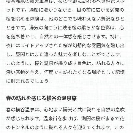
横谷温泉の露天風呂は、桜の季節に訪れるべき絶景スポ
雪景色と共に過ごす冬の横谷温泉静寂の魅力
ットです。湯船に浸かりながら、目の前に広がる満開の
静寂の中で楽しむ横谷温泉の冬
桜を眺める体験は、他のどこでも味わえない贅沢なひと
雪に包まれた温泉で心身を温める
ときです。湯気の向こうに映る桜の柔らかな色彩は、心
を落ち着かせ、自然との一体感を感じさせます。特に、
冬の夜空を楽しむ横谷温泉の魅力
夜にはライトアップされた桜が幻想的な雰囲気を醸し出
雪景色を眺める露天風呂の贅沢
し、昼間とはまた違った魅力を楽しむことができます。
冬の寒さを忘れる温泉でのひととき
このように、桜と温泉が織り成す景色は、訪れる人々に
横谷温泉で過ごす静寂な冬の旅
深い感動を与え、何度でも訪れたくなる場所として記憶
横谷温泉四季折々の自然美と温泉の融合
に刻まれるでしょう。
四季の顔を持つ横谷温泉の魅力
温泉と自然が織りなす四季の美しさ
春の訪れを感じる横谷の温泉旅
季節と共に変わる横谷温泉の楽しみ方
春の横谷温泉は、心地よい陽光と共に訪れる自然の息吹
温泉で感じる自然の移り変わり
が感じられます。温泉街を歩けば、満開の桜がまるで花
のトンネルのように訪れる人々を迎えてくれます。この
四季の風景と温泉の完璧な組み合わせ