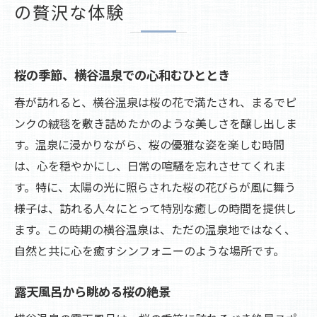
の贅沢な体験
新緑に囲まれた露天風呂の魅力
横谷温泉で涼を楽しむ夏のひととき
豊かな自然と共に過ごす夏の温泉
桜の季節、横谷温泉での心和むひととき
夏の横谷温泉で心も体もリフレッシュ
春が訪れると、横谷温泉は桜の花で満たされ、まるでピ
緑が溢れる季節、温泉で癒される
ンクの絨毯を敷き詰めたかのような美しさを醸し出しま
自然の息吹を感じる横谷温泉の夏
す。温泉に浸かりながら、桜の優雅な姿を楽しむ時間
秋の横谷温泉紅葉を楽しむ癒しのひととき
は、心を穏やかにし、日常の喧騒を忘れさせてくれま
す。特に、太陽の光に照らされた桜の花びらが風に舞う
紅葉の美しさを楽しむ横谷温泉の秋
様子は、訪れる人々にとって特別な癒しの時間を提供し
秋色に染まる自然と温泉の調和
ます。この時期の横谷温泉は、ただの温泉地ではなく、
温泉で暖まりながら眺める紅葉の景色
自然と共に心を癒すシンフォニーのような場所です。
写真愛好家におすすめの秋の横谷温泉
心を癒す秋の横谷温泉旅
露天風呂から眺める桜の絶景
紅葉シーズンの横谷温泉で贅沢に過ごす