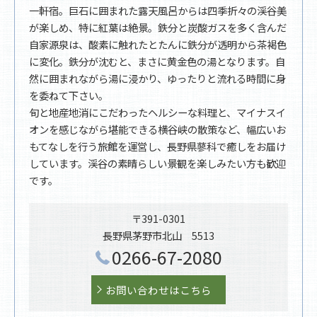
一軒宿。巨石に囲まれた露天風呂からは四季折々の渓谷美
が楽しめ、特に紅葉は絶景。鉄分と炭酸ガスを多く含んだ
自家源泉は、酸素に触れたとたんに鉄分が透明から茶褐色
に変化。鉄分が沈むと、まさに黄金色の湯となります。自
然に囲まれながら湯に浸かり、ゆったりと流れる時間に身
を委ねて下さい。
旬と地産地消にこだわったヘルシーな料理と、マイナスイ
オンを感じながら堪能できる横谷峡の散策など、幅広いお
もてなしを行う旅館を運営し、長野県蓼科で癒しをお届け
しています。渓谷の素晴らしい景観を楽しみたい方も歓迎
です。
〒391-0301
長野県茅野市北山 5513
0266-67-2080
お問い合わせはこちら