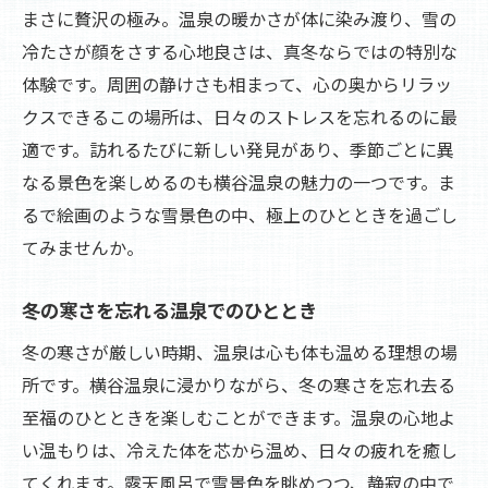
まさに贅沢の極み。温泉の暖かさが体に染み渡り、雪の
冷たさが顔をさする心地良さは、真冬ならではの特別な
体験です。周囲の静けさも相まって、心の奥からリラッ
クスできるこの場所は、日々のストレスを忘れるのに最
適です。訪れるたびに新しい発見があり、季節ごとに異
なる景色を楽しめるのも横谷温泉の魅力の一つです。ま
るで絵画のような雪景色の中、極上のひとときを過ごし
てみませんか。
冬の寒さを忘れる温泉でのひととき
冬の寒さが厳しい時期、温泉は心も体も温める理想の場
所です。横谷温泉に浸かりながら、冬の寒さを忘れ去る
至福のひとときを楽しむことができます。温泉の心地よ
い温もりは、冷えた体を芯から温め、日々の疲れを癒し
てくれます。露天風呂で雪景色を眺めつつ、静寂の中で