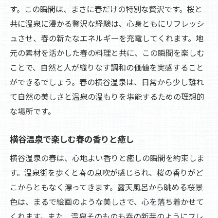
美しい四季の中で楽しむ温泉体験
す。この瞬間は、まさに春だけの特別な贅沢です。桜と
温泉と共に四季の風景を楽しむ
共に温泉に浸かる贅沢な経験は、心身ともにリフレッシ
四季の横谷温泉で贅沢なひとときを
ュさせ、春の新たなエネルギーを充電してくれます。地
元の素材を活かした春の料理と共に、この瞬間を楽しむ
四季を通じて心身を癒す横谷温泉の魅力
ことで、自然と人が織りなす調和の価値を実感すること
四季折々の魅力で心身を癒す温泉
ができるでしょう。春の横谷温泉は、日常から少し離れ
横谷温泉の四季が紡ぐリラクゼーション
て自然の美しさと温泉の温もりを堪能するための理想的
自然と温泉が織りなす四季の癒し
な場所です。
温泉で感じる四季の豊かな恵み
四季の移り変わりに寄り添う温泉の魅力
横谷温泉で楽しむ春の香りと癒し
横谷温泉で心身を癒す四季折々の体験
横谷温泉の春は、心地よい香りと癒しの瞬間を約束しま
す。温泉街を歩くと春の息吹が感じられ、桜の香りがど
こからともなく漂ってきます。露天風呂から眺める桜景
色は、まるで絵画のような美しさで、心を落ち着かせて
くれます。また、温泉そのものも春の新芽のようにフレ