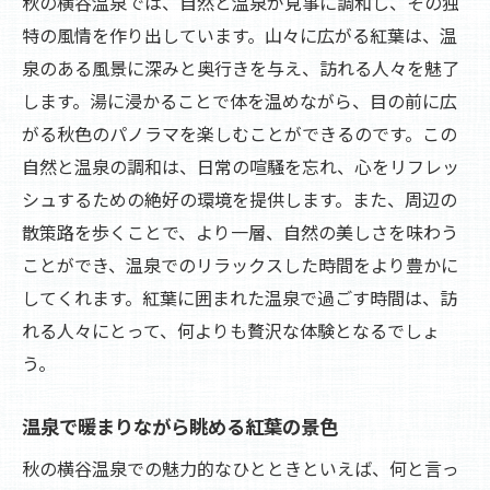
秋の横谷温泉では、自然と温泉が見事に調和し、その独
特の風情を作り出しています。山々に広がる紅葉は、温
泉のある風景に深みと奥行きを与え、訪れる人々を魅了
します。湯に浸かることで体を温めながら、目の前に広
がる秋色のパノラマを楽しむことができるのです。この
自然と温泉の調和は、日常の喧騒を忘れ、心をリフレッ
シュするための絶好の環境を提供します。また、周辺の
散策路を歩くことで、より一層、自然の美しさを味わう
ことができ、温泉でのリラックスした時間をより豊かに
してくれます。紅葉に囲まれた温泉で過ごす時間は、訪
れる人々にとって、何よりも贅沢な体験となるでしょ
う。
温泉で暖まりながら眺める紅葉の景色
秋の横谷温泉での魅力的なひとときといえば、何と言っ