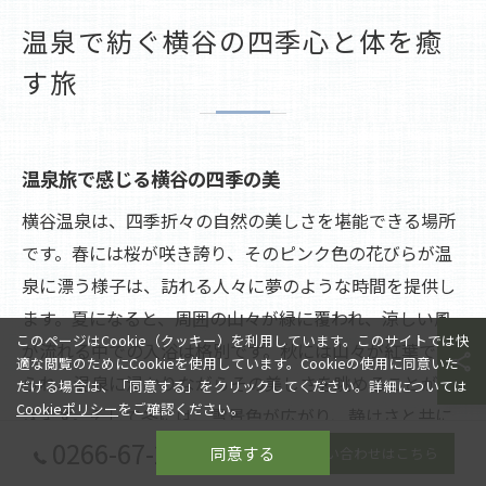
温泉で紡ぐ横谷の四季心と体を癒
す旅
温泉旅で感じる横谷の四季の美
横谷温泉は、四季折々の自然の美しさを堪能できる場所
です。春には桜が咲き誇り、そのピンク色の花びらが温
泉に漂う様子は、訪れる人々に夢のような時間を提供し
ます。夏になると、周囲の山々が緑に覆われ、涼しい風
このページはCookie（クッキー）を利用しています。このサイトでは快
が流れる中での入浴は格別です。秋には山々が紅葉で彩
適な閲覧のためにCookieを使用しています。Cookieの使用に同意いた
られ、温泉に浸かりながらその美しさを眺めることがで
だける場合は、「同意する」をクリックしてください。詳細については
Cookieポリシー
をご確認ください。
きます。そして冬には、雪景色が広がり、静けさと共に
0266-67-2080
心身を癒してくれます。四季の変化を感じながらの温泉
同意する
お問い合わせはこちら
旅は、心の安らぎと共に新たな発見をもたらしてくれる